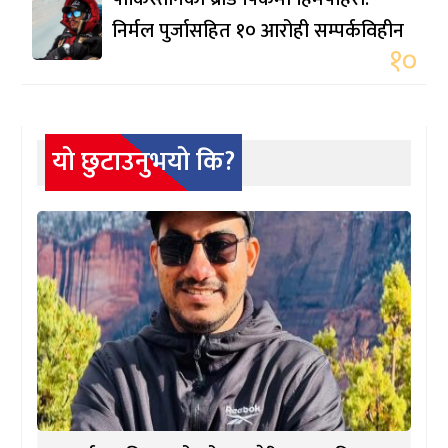
निर्मल पुर्जासहित १० आरोही सम्पर्कविहीन
१०
यो छुटाउनुभयो कि?