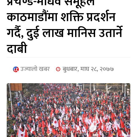
प्रचण्ड-माधव समूहले
आर्थिक
काठमाडौंमा शक्ति प्रदर्शन
मनोरञ्जन
गर्दै, दुई लाख मानिस उतार्ने
खेलकुद
दाबी
अन्तर्राष्ट्रिय/
प्रबास
उज्यालो खबर
बुधबार, माघ २८, २०७७
युनिकोड