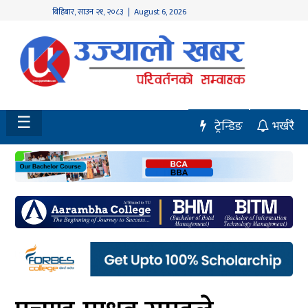
बिहिबार
,
साउन
२१
,
२०८३
| August 6, 2026
होमपेज
नवलपुर
विशेष
☰
ट्रेन्डिङ
भर्खरै
मध्य
नेपाल
चितवन
सेरोफेरो
समाचार
राजनीति