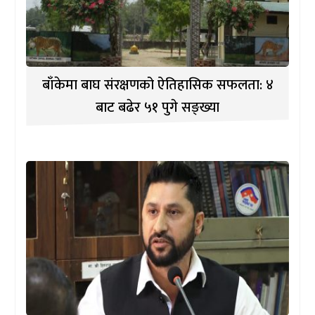
बाँकेमा बाघ संरक्षणको ऐतिहासिक सफलता: ४
बाट बढेर ५१ पुगे सङ्ख्या