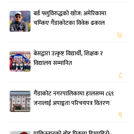
बर्ड फ्लुविरुद्धको खोज: अमेरिकामा
चम्किए गैंडाकोटका विवेक ढकाल
७
बेसद्वारा उत्कृष्ट विद्यार्थी, शिक्षक र
विद्यालय सम्मानित
८
गैंडाकोट नगरपालिकामा हालसम्म ८६९
जनालाई अपाङ्गता परिचयपत्र वितरण
९
पाकिस्तानको ब्रोड पिकमा हिमपहिरो: