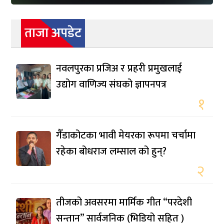
ताजा अपडेट
नवलपुरका प्रजिअ र प्रहरी प्रमुखलाई
उद्योग वाणिज्य संघको ज्ञापनपत्र
१
गैँडाकोटका भावी मेयरका रूपमा चर्चामा
रहेका बोधराज लम्साल को हुन्?
२
तीजको अवसरमा मार्मिक गीत “परदेशी
सन्तान” सार्वजनिक (भिडियो सहित )