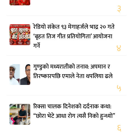
३
रेडियो संकेत ९३ मेगाहर्जले भाद्र २० गते
‘बृहत तिज गीत प्रतियोगिता’ आयोजना
गर्ने
४
गुण्डुको मध्यरातीको तनाव: अपमान र
तिरष्कारपछि एमाले नेता थपलिया ढले
५
रिक्सा चालक दिनेशको दर्दनाक कथा:
“छोरा भेटे आधा रोग त्यसै निको हुन्थ्यो”
६