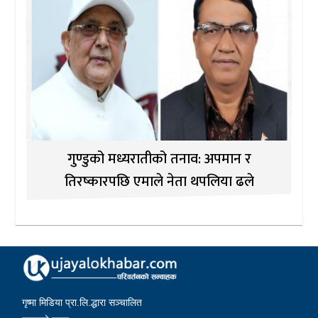
गुण्डुको मध्यरातीको तनाव: अपमान र
तिरष्कारपछि एमाले नेता थपलिया ढले
गृष्मा मिडिया प्रा.लि.द्धारा सञ्चालित