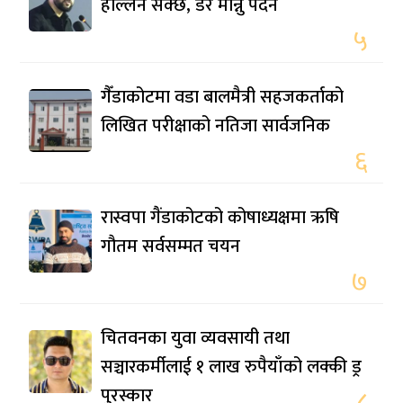
हल्लिन सक्छ, डर मान्नु पर्दैन
५
गैँडाकोटमा वडा बालमैत्री सहजकर्ताको
लिखित परीक्षाको नतिजा सार्वजनिक
६
रास्वपा गैंडाकोटको कोषाध्यक्षमा ऋषि
गौतम सर्वसम्मत चयन
७
चितवनका युवा व्यवसायी तथा
सञ्चारकर्मीलाई १ लाख रुपैयाँको लक्की ड्र
पुरस्कार
८