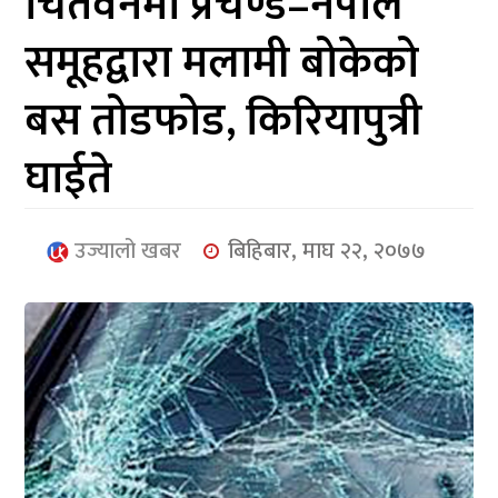
चितवनमा प्रचण्ड–नेपाल
आर्थिक
समूहद्वारा मलामी बोकेको
मनोरञ्जन
बस तोडफोड, किरियापुत्री
खेलकुद
घाईते
अन्तर्राष्ट्रिय/
प्रबास
उज्यालो खबर
बिहिबार, माघ २२, २०७७
युनिकोड