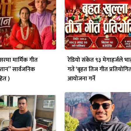
रमा मार्मिक गीत
रेडियो संकेत ९३ मेगाहर्जले भाद
्तान” सार्वजनिक
गते ‘बृहत तिज गीत प्रतियोगित
ित )
आयोजना गर्ने