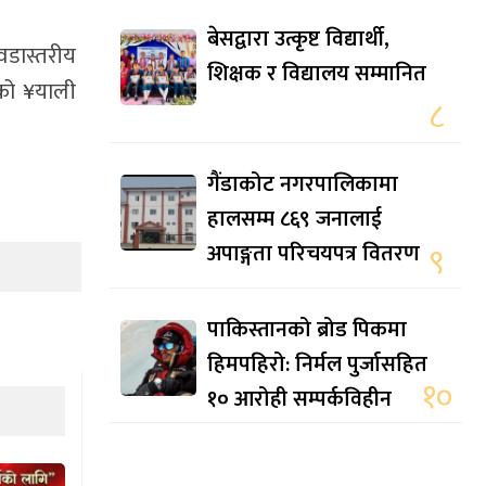
बेसद्वारा उत्कृष्ट विद्यार्थी,
वडास्तरीय
शिक्षक र विद्यालय सम्मानित
को ¥याली
८
गैंडाकोट नगरपालिकामा
हालसम्म ८६९ जनालाई
अपाङ्गता परिचयपत्र वितरण
९
पाकिस्तानको ब्रोड पिकमा
हिमपहिरो: निर्मल पुर्जासहित
१०
१० आरोही सम्पर्कविहीन