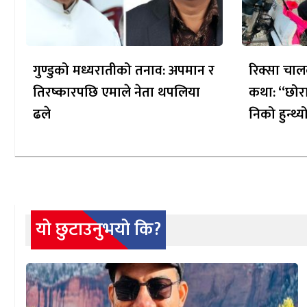
गुण्डुको मध्यरातीको तनाव: अपमान र
रिक्सा चाल
तिरष्कारपछि एमाले नेता थपलिया
कथा: “छोरा
ढले
निको हुन्थ्य
यो छुटाउनुभयो कि?