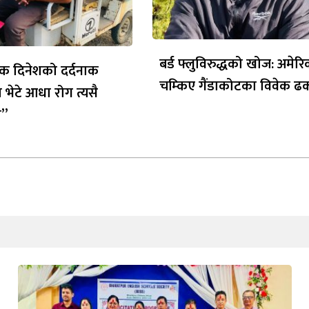
बर्ड फ्लुविरुद्धको खोज: अमेर
क दिनेशको दर्दनाक
चम्किए गैंडाकोटका विवेक ढ
 भेटे आधा रोग त्यसै
ो”