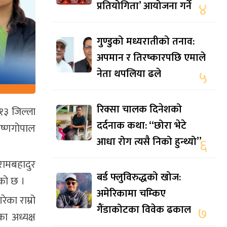
प्रतियोगिता’ आयोजना गर्ने
४
गुण्डुको मध्यरातीको तनाव:
अपमान र तिरष्कारपछि एमाले
नेता थपलिया ढले
५
रिक्सा चालक दिनेशको
१३ जिल्ला
दर्दनाक कथा: “छोरा भेटे
ृष्णगोपाल
आधा रोग त्यसै निको हुन्थ्यो”
६
 रामबहादुर
बर्ड फ्लुविरुद्धको खोज:
एको छ ।
अमेरिकामा चम्किए
ेका राम्रो
गैंडाकोटका विवेक ढकाल
७
ा अध्यक्ष