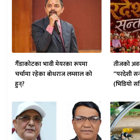
गैँडाकोटका भावी मेयरका रूपमा
तीजको अवस
चर्चामा रहेका बोधराज लम्साल को
“परदेशी सन
हुन्?
(भिडियो सह