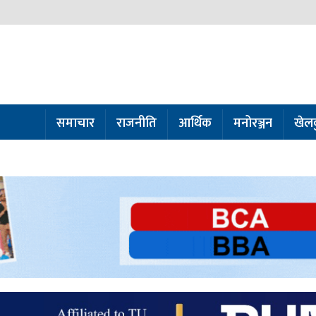
समाचार
राजनीति
आर्थिक
मनोरञ्जन
खेल
ो