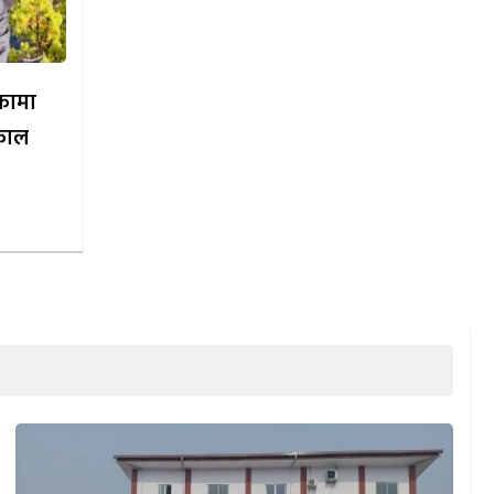
िकामा
काल