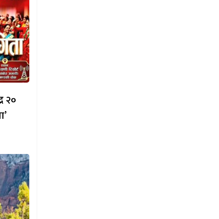
्र २०
ा’