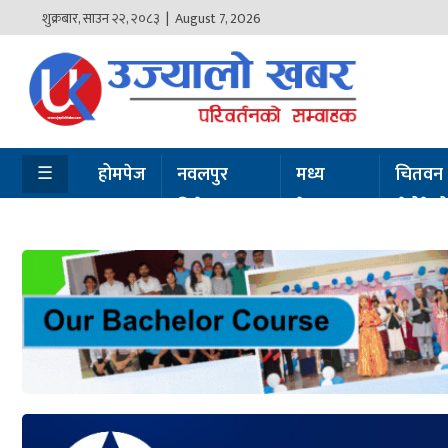
शुक्रबार
,
साउन
२२
,
२०८३
| August 7, 2026
होमपेज
नवलपुर
विशेष
☰
होमपेज
नवलपुर
मध्य
चितवन
विशेष
नेपाल
सेरोफेर
मध्य
नेपाल
चितवन
सेरोफेरो
समाचार
राजनीति