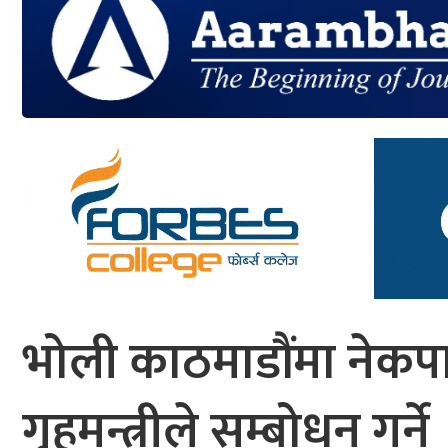
आर्थिक
मनोरञ्जन
खेलकुद
अन्तर्राष्ट्रिय/
प्रबास
युनिकोड
भोली काठमाडौंमा नेकपा 
गृहमन्त्रीले सम्बोधन गर्ने