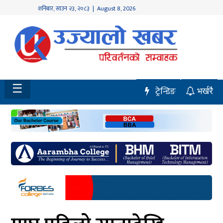
शनिबार
,
साउन
२३
,
२०८३
| August 8, 2026
होमपेज
नवलपुर
विशेष
☰
ट्रेन्डिङ
भर्खरै
मध्य
नेपाल
चितवन
सेरोफेरो
समाचार
राजनीति