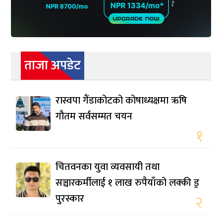
ताजा अपडेट
रास्वपा गैंडाकोटको कोषाध्यक्षमा ऋषि
गौतम सर्वसम्मत चयन
१
चितवनका युवा व्यवसायी तथा
सञ्चारकर्मीलाई १ लाख रुपैयाँको लक्की ड्र
पुरस्कार
२