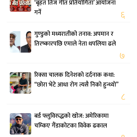
‘बृहत तिज गीत प्रतियोगिता’ आयोजना
गर्ने
६
गुण्डुको मध्यरातीको तनाव: अपमान र
तिरष्कारपछि एमाले नेता थपलिया ढले
७
रिक्सा चालक दिनेशको दर्दनाक कथा:
“छोरा भेटे आधा रोग त्यसै निको हुन्थ्यो”
८
बर्ड फ्लुविरुद्धको खोज: अमेरिकामा
चम्किए गैंडाकोटका विवेक ढकाल