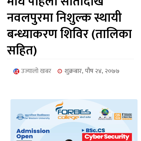
माघ पहिलो सातादेखि
आर्थिक
नवलपुरमा निशुल्क स्थायी
मनोरञ्जन
बन्ध्याकरण शिविर (तालिका
खेलकुद
सहित)
अन्तर्राष्ट्रिय/
प्रबास
उज्यालो खबर
शुक्रबार, पौष २४, २०७७
युनिकोड