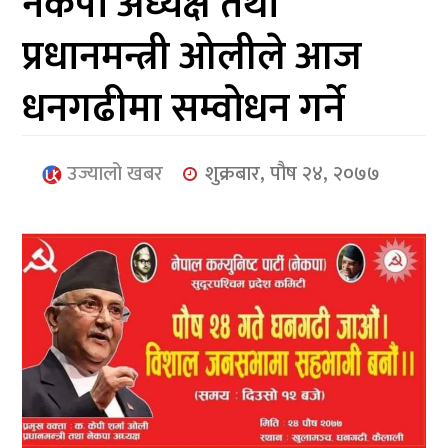
नेकपा अध्यक्ष तथा
आर्थिक
प्रधानमन्त्री ओलीले आज
मनोरञ्जन
धनगढीमा सम्वोधन गर्ने
खेलकुद
अन्तर्राष्ट्रिय/
उज्यालो खबर
शुक्रबार, पौष २४, २०७७
प्रबास
युनिकोड