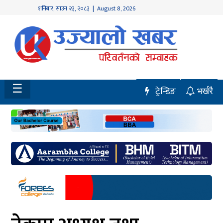
शनिबार
,
साउन
२३
,
२०८३
| August 8, 2026
होमपेज
नवलपुर
विशेष
☰
ट्रेन्डिङ
भर्खरै
मध्य
नेपाल
चितवन
सेरोफेरो
समाचार
राजनीति