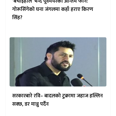
‘बचाइहाल’ भन्दै पूर्वमेयरको अन्तिम फोन:
गोरूसिंगेको घना जंगलमा कहाँ हराए किरण
सिंह?
सरकारबारे रवि– बादलको टुक्रामा जहाज हल्लिन
सक्छ, डर मान्नु पर्दैन