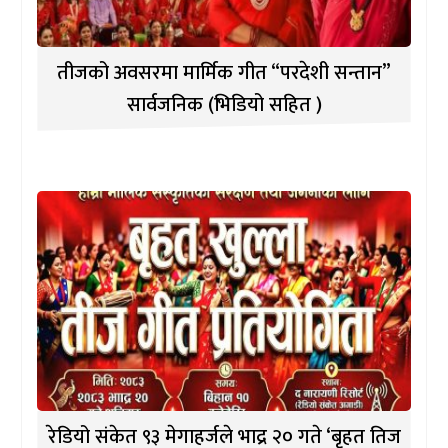
तीजको अवसरमा मार्मिक गीत “परदेशी सन्तान”
सार्वजनिक (भिडियो सहित )
रेडियो संकेत ९३ मेगाहर्जले भाद्र २० गते ‘बृहत तिज