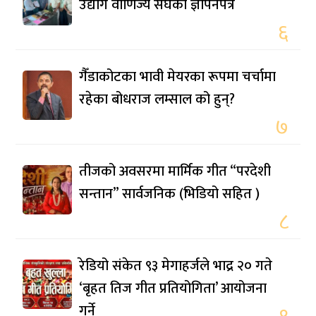
उद्योग वाणिज्य संघको ज्ञापनपत्र
६
गैँडाकोटका भावी मेयरका रूपमा चर्चामा
रहेका बोधराज लम्साल को हुन्?
७
तीजको अवसरमा मार्मिक गीत “परदेशी
सन्तान” सार्वजनिक (भिडियो सहित )
८
रेडियो संकेत ९३ मेगाहर्जले भाद्र २० गते
‘बृहत तिज गीत प्रतियोगिता’ आयोजना
गर्ने