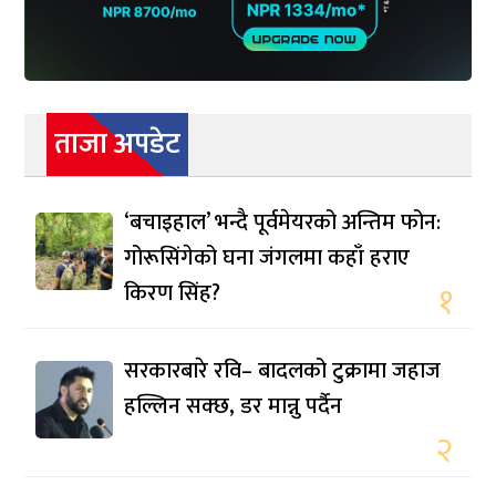
ताजा अपडेट
‘बचाइहाल’ भन्दै पूर्वमेयरको अन्तिम फोन:
गोरूसिंगेको घना जंगलमा कहाँ हराए
किरण सिंह?
१
सरकारबारे रवि– बादलको टुक्रामा जहाज
हल्लिन सक्छ, डर मान्नु पर्दैन
२