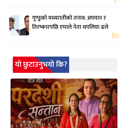
९
गुण्डुको मध्यरातीको तनाव: अपमान र
तिरष्कारपछि एमाले नेता थपलिया ढले
१०
यो छुटाउनुभयो कि?