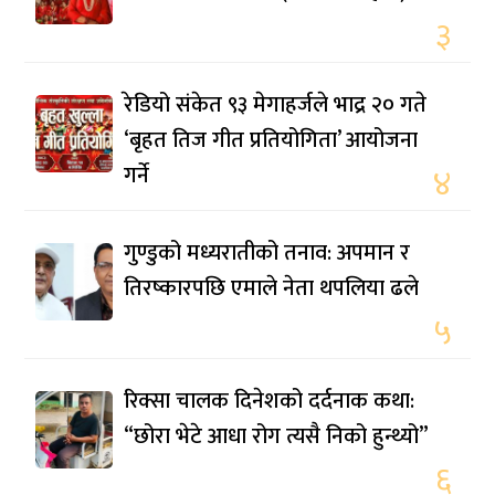
३
रेडियो संकेत ९३ मेगाहर्जले भाद्र २० गते
‘बृहत तिज गीत प्रतियोगिता’ आयोजना
गर्ने
४
गुण्डुको मध्यरातीको तनाव: अपमान र
तिरष्कारपछि एमाले नेता थपलिया ढले
५
रिक्सा चालक दिनेशको दर्दनाक कथा:
“छोरा भेटे आधा रोग त्यसै निको हुन्थ्यो”
६