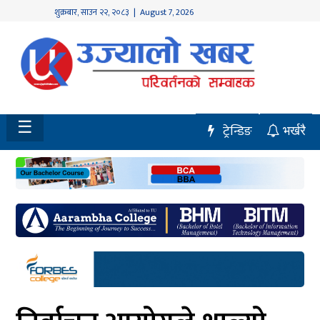
शुक्रबार
,
साउन
२२
,
२०८३
| August 7, 2026
होमपेज
नवलपुर
विशेष
☰
ट्रेन्डिङ
भर्खरै
मध्य
नेपाल
चितवन
सेरोफेरो
समाचार
राजनीति