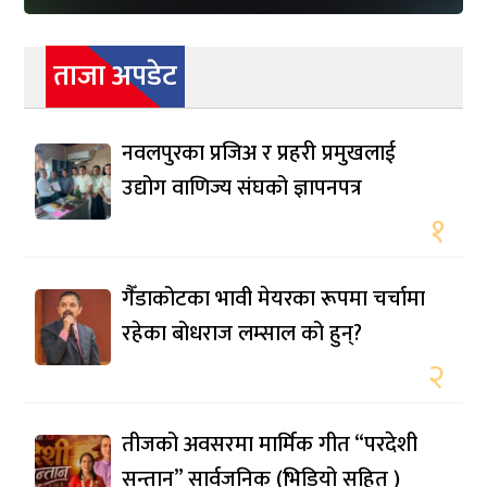
ताजा अपडेट
नवलपुरका प्रजिअ र प्रहरी प्रमुखलाई
उद्योग वाणिज्य संघको ज्ञापनपत्र
१
गैँडाकोटका भावी मेयरका रूपमा चर्चामा
रहेका बोधराज लम्साल को हुन्?
२
तीजको अवसरमा मार्मिक गीत “परदेशी
सन्तान” सार्वजनिक (भिडियो सहित )