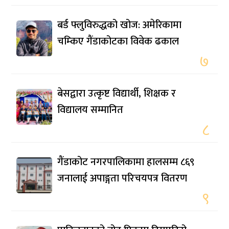
बर्ड फ्लुविरुद्धको खोज: अमेरिकामा
चम्किए गैंडाकोटका विवेक ढकाल
७
बेसद्वारा उत्कृष्ट विद्यार्थी, शिक्षक र
विद्यालय सम्मानित
८
गैंडाकोट नगरपालिकामा हालसम्म ८६९
जनालाई अपाङ्गता परिचयपत्र वितरण
९