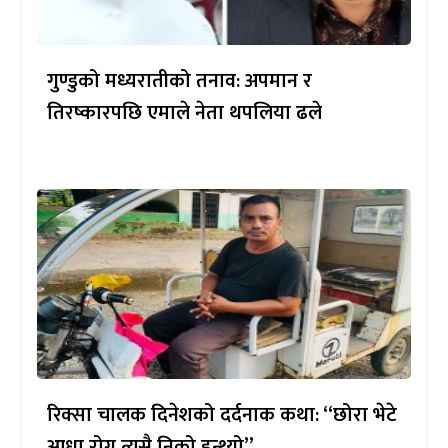
गुण्डुको मध्यरातीको तनाव: अपमान र
तिरष्कारपछि एमाले नेता थपलिया ढले
रिक्सा चालक दिनेशको दर्दनाक कथा: “छोरा भेटे
आधा रोग त्यसै निको हुन्थ्यो”