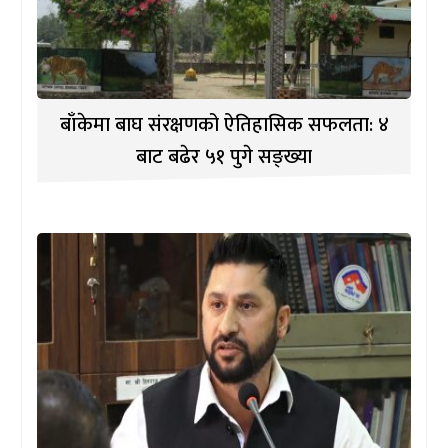
बाँकेमा बाघ संरक्षणको ऐतिहासिक सफलता: ४
बाट बढेर ५१ पुगे सङ्ख्या