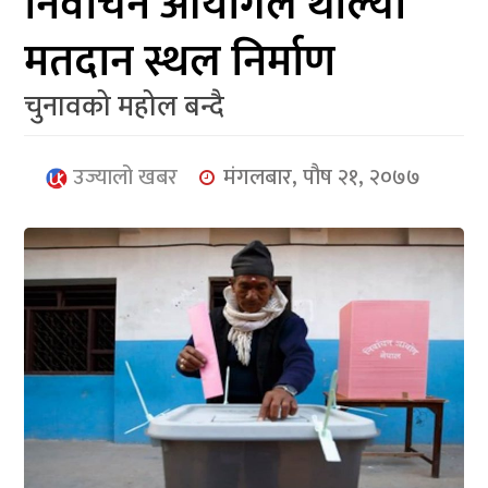
निर्वाचन आयोगले थाल्यो
आर्थिक
मतदान स्थल निर्माण
मनोरञ्जन
चुनावको महोल बन्दै
खेलकुद
अन्तर्राष्ट्रिय/
उज्यालो खबर
मंगलबार, पौष २१, २०७७
प्रबास
युनिकोड