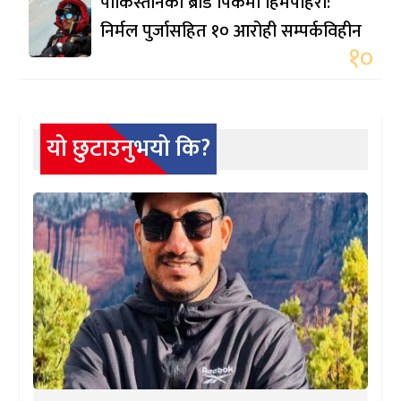
पाकिस्तानको ब्रोड पिकमा हिमपहिरो:
निर्मल पुर्जासहित १० आरोही सम्पर्कविहीन
१०
यो छुटाउनुभयो कि?