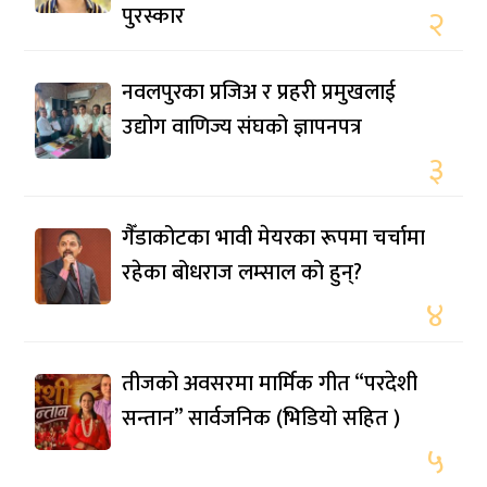
पुरस्कार
२
नवलपुरका प्रजिअ र प्रहरी प्रमुखलाई
उद्योग वाणिज्य संघको ज्ञापनपत्र
३
गैँडाकोटका भावी मेयरका रूपमा चर्चामा
रहेका बोधराज लम्साल को हुन्?
४
तीजको अवसरमा मार्मिक गीत “परदेशी
सन्तान” सार्वजनिक (भिडियो सहित )
५