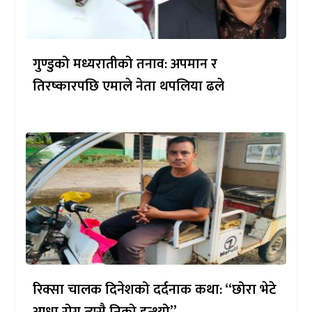
गुण्डुको मध्यरातीको तनाव: अपमान र
तिरष्कारपछि एमाले नेता थपलिया ढले
रिक्सा चालक दिनेशको दर्दनाक कथा: “छोरा भेटे
आधा रोग त्यसै निको हुन्थ्यो”