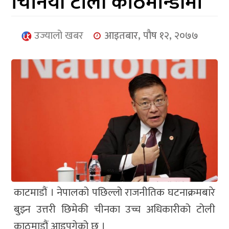
चिनियाँ टोली काठमान्डौंमा
आर्थिक
मनोरञ्जन
उज्यालो खबर
आइतबार, पौष १२, २०७७
खेलकुद
अन्तर्राष्ट्रिय/
प्रबास
युनिकोड
काटमाडौं । नेपालको पछिल्लो राजनीतिक घटनाक्रमबारे
बुझ्न उत्तरी छिमेकी चीनका उच्च अधिकारीको टोली
काठमाडौं आइपुगेको छ ।