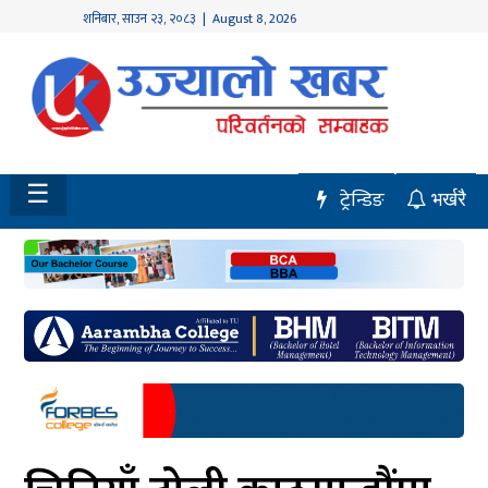
शनिबार
,
साउन
२३
,
२०८३
| August 8, 2026
होमपेज
नवलपुर
विशेष
☰
ट्रेन्डिङ
भर्खरै
मध्य
नेपाल
चितवन
सेरोफेरो
समाचार
राजनीति