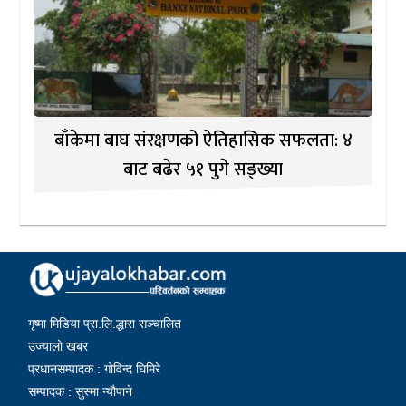
बाँकेमा बाघ संरक्षणको ऐतिहासिक सफलता: ४
बाट बढेर ५१ पुगे सङ्ख्या
गृष्मा मिडिया प्रा.लि.द्धारा सञ्चालित
उज्यालो खबर
प्रधानसम्पादक : गोविन्द घिमिरे
सम्पादक : सुस्मा न्यौपाने