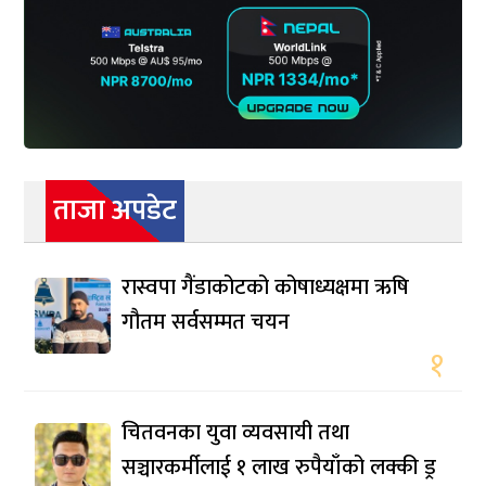
ताजा अपडेट
रास्वपा गैंडाकोटको कोषाध्यक्षमा ऋषि
गौतम सर्वसम्मत चयन
१
चितवनका युवा व्यवसायी तथा
सञ्चारकर्मीलाई १ लाख रुपैयाँको लक्की ड्र