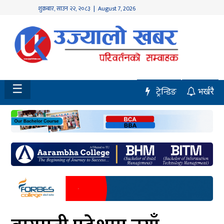
शुक्रबार
,
साउन
२२
,
२०८३
| August 7, 2026
होमपेज
नवलपुर
विशेष
☰
ट्रेन्डिङ
भर्खरै
मध्य
नेपाल
चितवन
सेरोफेरो
समाचार
राजनीति