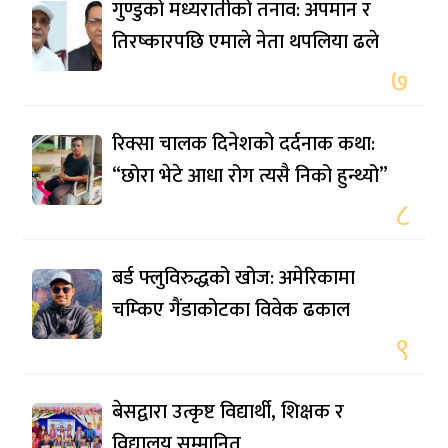
गुण्डुको मध्यरातीको तनाव: अपमान र
तिरष्कारपछि एमाले नेता थपलिया ढले
७
रिक्सा चालक दिनेशको दर्दनाक कथा:
“छोरा भेटे आधा रोग त्यसै निको हुन्थ्यो”
८
बर्ड फ्लुविरुद्धको खोज: अमेरिकामा
चम्किए गैंडाकोटका विवेक ढकाल
९
बेसद्वारा उत्कृष्ट विद्यार्थी, शिक्षक र
विद्यालय सम्मानित