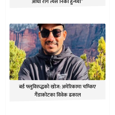
आधा रोग त्यसै निको हुन्थ्यो”
बर्ड फ्लुविरुद्धको खोज: अमेरिकामा चम्किए
गैंडाकोटका विवेक ढकाल