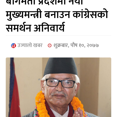
बागमती प्रदेशमा नयाँ
आर्थिक
मुख्यमन्त्री बनाउन कांग्रेसको
मनोरञ्जन
समर्थन अनिवार्य
खेलकुद
अन्तर्राष्ट्रिय/
उज्यालो खबर
शुक्रबार, पौष १०, २०७७
प्रबास
युनिकोड