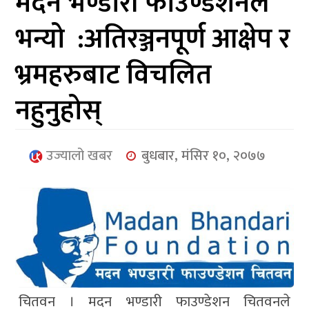
मदन भण्डारी फाउण्डेशनले
आर्थिक
भन्यो :अतिरञ्जनपूर्ण आक्षेप र
मनोरञ्जन
भ्रमहरुबाट विचलित
खेलकुद
नहुनुहोस्
अन्तर्राष्ट्रिय/
प्रबास
उज्यालो खबर
बुधबार, मंसिर १०, २०७७
युनिकोड
चितवन । मदन भण्डारी फाउण्डेशन चितवनले