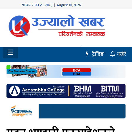
सोमबार
,
साउन
२५
,
२०८३
| August 10, 2026
होमपेज
नवलपुर
विशेष
☰
ट्रेन्डिङ
भर्खरै
मध्य
नेपाल
चितवन
सेरोफेरो
समाचार
राजनीति