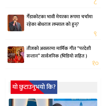
८
गैँडाकोटका भावी मेयरका रूपमा चर्चामा
रहेका बोधराज लम्साल को हुन्?
९
तीजको अवसरमा मार्मिक गीत “परदेशी
सन्तान” सार्वजनिक (भिडियो सहित )
१०
यो छुटाउनुभयो कि?