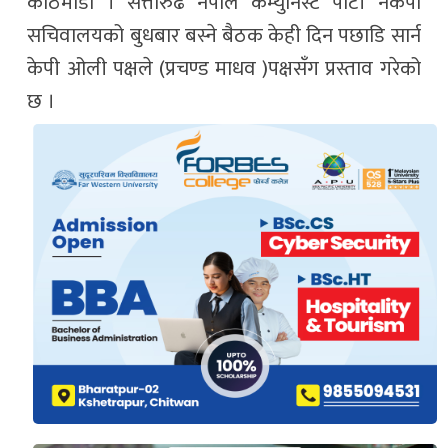
काठमाडौं । सत्तारुढ नेपाल कम्युनिस्ट पार्टी नेकपा
सचिवालयको बुधबार बस्ने बैठक केही दिन पछाडि सार्न
केपी ओली पक्षले (प्रचण्ड माधव )पक्षसँग प्रस्ताव गरेको
छ ।