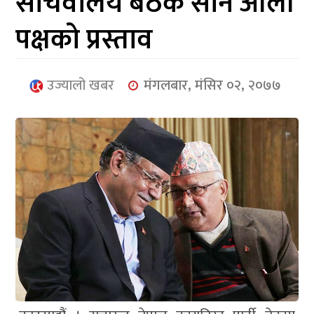
सचिवालय बैठक सार्न ओली
आर्थिक
पक्षको प्रस्ताव
मनोरञ्जन
खेलकुद
उज्यालो खबर
मंगलबार, मंसिर ०२, २०७७
अन्तर्राष्ट्रिय/
प्रबास
युनिकोड