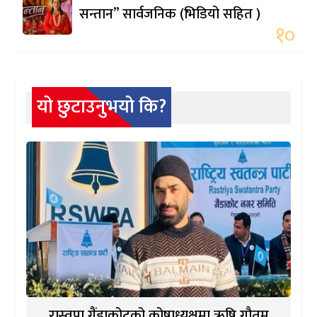
सन्तान” सार्वजनिक (भिडियो सहित )
१०
यो छुटाउनुभयो कि?
रास्वपा गैंडाकोटको कोषाध्यक्षमा ऋषि गौतम