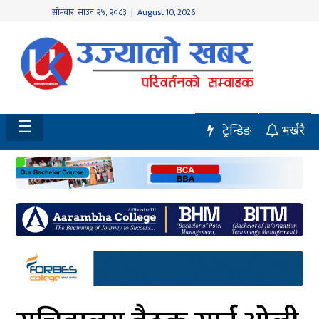
सोमबार
,
साउन
२५
,
२०८३
| August 10, 2026
होमपेज
नवलपुर
विशेष
☰
ट्रेन्डिङ
भर्खरै
मध्य
नेपाल
चितवन
सेरोफेरो
समाचार
राजनीति