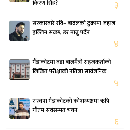
किरण सिंह?
३
सरकारबारे रवि– बादलको टुक्रामा जहाज
हल्लिन सक्छ, डर मान्नु पर्दैन
४
गैँडाकोटमा वडा बालमैत्री सहजकर्ताको
लिखित परीक्षाको नतिजा सार्वजनिक
५
रास्वपा गैंडाकोटको कोषाध्यक्षमा ऋषि
गौतम सर्वसम्मत चयन
६