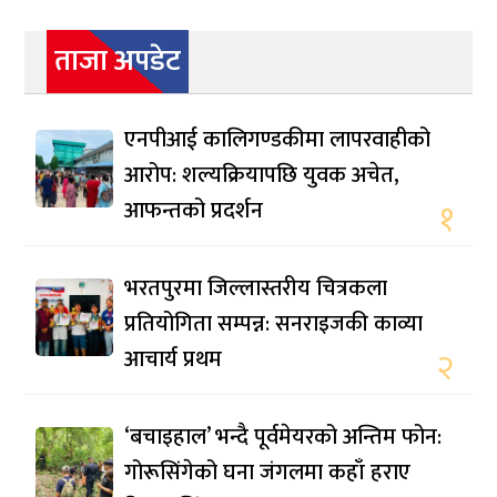
ताजा अपडेट
एनपीआई कालिगण्डकीमा लापरवाहीको
आरोप: शल्यक्रियापछि युवक अचेत,
आफन्तको प्रदर्शन
१
भरतपुरमा जिल्लास्तरीय चित्रकला
प्रतियोगिता सम्पन्न: सनराइजकी काव्या
आचार्य प्रथम
२
‘बचाइहाल’ भन्दै पूर्वमेयरको अन्तिम फोन:
गोरूसिंगेको घना जंगलमा कहाँ हराए