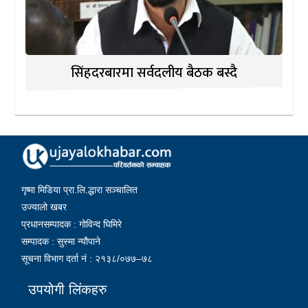
सिंहदरबारमा सर्वदलीय बैठक बस्दै
गृष्मा मिडिया प्रा.लि.द्धारा सञ्चालित
उज्यालो खबर
प्रधानसम्पादक : गोविन्द घिमिरे
सम्पादक : सुस्मा न्यौपाने
सूचना विभाग दर्ता नं : २१३८/०७७–७८
उपयोगी लिंकहरु