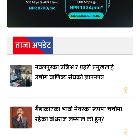
ताजा अपडेट
नवलपुरका प्रजिअ र प्रहरी प्रमुखलाई
उद्योग वाणिज्य संघको ज्ञापनपत्र
१
गैँडाकोटका भावी मेयरका रूपमा चर्चामा
रहेका बोधराज लम्साल को हुन्?
२