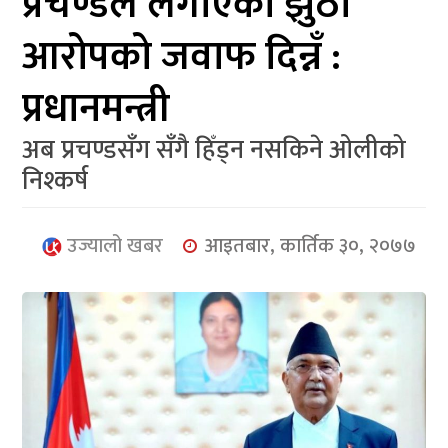
प्रचण्डले लगाएका झुठा
आर्थिक
आरोपको जवाफ दिन्नँ :
मनोरञ्जन
प्रधानमन्त्री
खेलकुद
अब प्रचण्डसँग सँगै हिँड्न नसकिने ओलीको
अन्तर्राष्ट्रिय/
निश्कर्ष
प्रबास
युनिकोड
उज्यालो खबर
आइतबार, कार्तिक ३०, २०७७