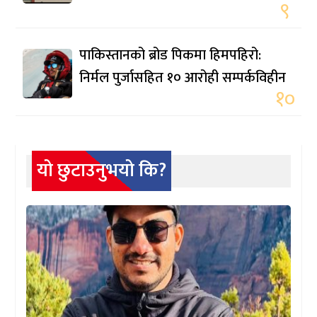
९
पाकिस्तानको ब्रोड पिकमा हिमपहिरो:
निर्मल पुर्जासहित १० आरोही सम्पर्कविहीन
१०
यो छुटाउनुभयो कि?