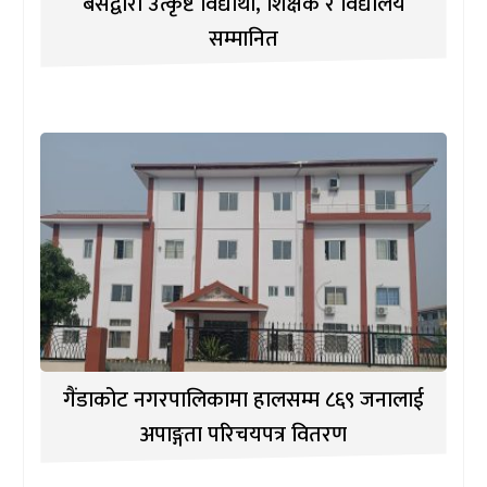
बेसद्वारा उत्कृष्ट विद्यार्थी, शिक्षक र विद्यालय
सम्मानित
गैंडाकोट नगरपालिकामा हालसम्म ८६९ जनालाई
अपाङ्गता परिचयपत्र वितरण