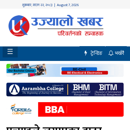
शुक्रबार
,
साउन
२२
,
२०८३
| August 7, 2026
होमपेज
नवलपुर
विशेष
☰
ट्रेन्डिङ
भर्खरै
मध्य
नेपाल
चितवन
सेरोफेरो
समाचार
राजनीति