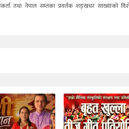
वकर्ता तथा नेपाल सम्तका प्रवर्तक शङ्खधर साख्वाःको वि