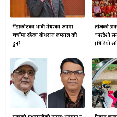
गैँडाकोटका भावी मेयरका रूपमा
तीजको अवस
चर्चामा रहेका बोधराज लम्साल को
“परदेशी सन
हुन्?
(भिडियो सह