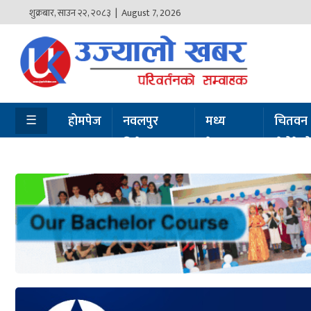
शुक्रबार
,
साउन
२२
,
२०८३
| August 7, 2026
होमपेज
नवलपुर
विशेष
☰
होमपेज
नवलपुर
मध्य
चितवन
विशेष
नेपाल
सेरोफेर
मध्य
नेपाल
चितवन
सेरोफेरो
समाचार
राजनीति