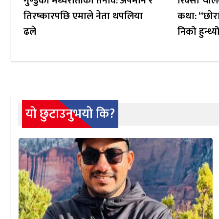
गुण्डुको मध्यरातीको तनाव: अपमान र
रिक्सा चाल
तिरष्कारपछि एमाले नेता थपलिया
कथा: “छोरा
ढले
निको हुन्थ्य
यो छुटाउनुभयो कि?