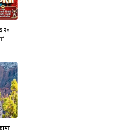
्र २०
ा’
िकामा