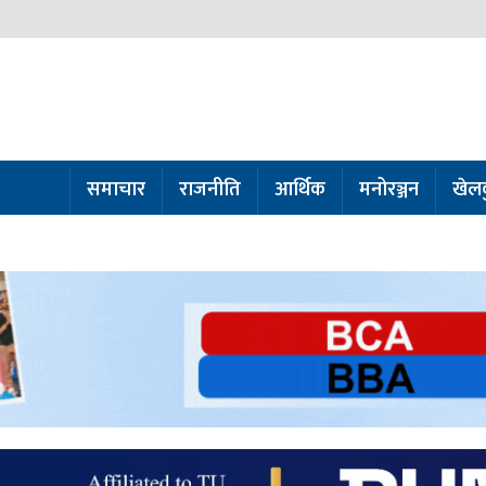
समाचार
राजनीति
आर्थिक
मनोरञ्जन
खेल
ो