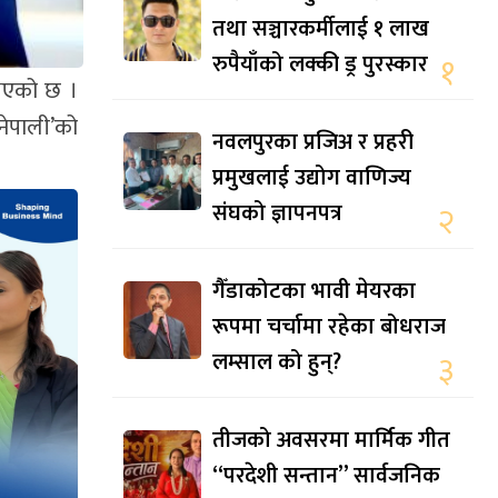
तथा सञ्चारकर्मीलाई १ लाख
रुपैयाँको लक्की ड्र पुरस्कार
१
नुभएको छ ।
नेपाली’को
नवलपुरका प्रजिअ र प्रहरी
प्रमुखलाई उद्योग वाणिज्य
संघको ज्ञापनपत्र
२
गैँडाकोटका भावी मेयरका
रूपमा चर्चामा रहेका बोधराज
लम्साल को हुन्?
३
तीजको अवसरमा मार्मिक गीत
“परदेशी सन्तान” सार्वजनिक