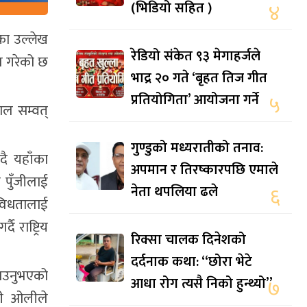
(भिडियो सहित )
४
का उल्लेख
रेडियो संकेत ९३ मेगाहर्जले
ेश गरेको छ
भाद्र २० गते ‘बृहत तिज गीत
प्रतियोगिता’ आयोजना गर्ने
५
ाल सम्वत्
गुण्डुको मध्यरातीको तनाव:
दै यहाँका
अपमान र तिरष्कारपछि एमाले
य पुँजीलाई
नेता थपलिया ढले
६
िविधतालाई
 राष्ट्रिय
रिक्सा चालक दिनेशको
दर्दनाक कथा: “छोरा भेटे
ाउनुभएको
आधा रोग त्यसै निको हुन्थ्यो”
७
री ओलीले