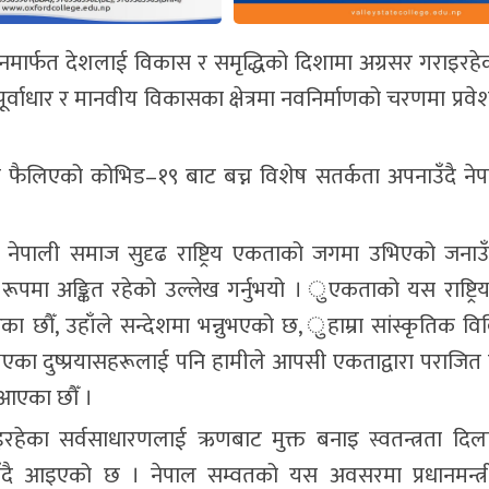
्वयनमार्फत देशलाई विकास र समृद्धिको दिशामा अग्रसर गराइरहे
पूर्वाधार र मानवीय विकासका क्षेत्रमा नवनिर्माणको चरणमा प्रव
ुपमा फैलिएको कोभिड–१९ बाट बच्न विशेष सतर्कता अपनाउँदै नेप
क्त नेपाली समाज सुदृढ राष्ट्रिय एकताको जगमा उभिएको जनाउँ
ा रूपमा अङ्कित रहेको उल्लेख गर्नुभयो । ुएकताको यस राष्ट्रि
का छौँ, उहाँले सन्देशमा भन्नुभएको छ, ुहाम्रा सांस्कृतिक व
भएका दुष्प्रयासहरूलाई पनि हामीले आपसी एकताद्वारा पराजित गर्दै
दै आएका छौँ ।
रहेका सर्वसाधारणलाई ऋणबाट मुक्त बनाइ स्वतन्त्रता दिल
इँदै आइएको छ । नेपाल सम्वतको यस अवसरमा प्रधानमन्त्