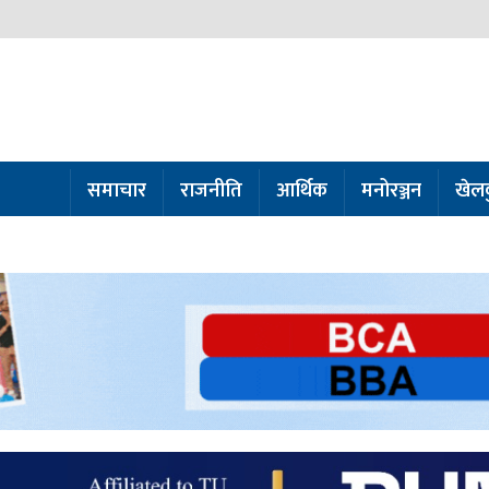
समाचार
राजनीति
आर्थिक
मनोरञ्जन
खेल
ो