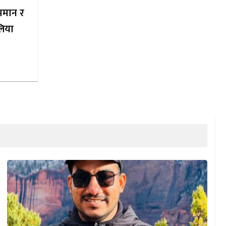
पमान र
लिया