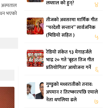
लम्साल को हुन्?
४
ते अस्पताल
निधन भएको
तीजको अवसरमा मार्मिक गीत
“परदेशी सन्तान” सार्वजनिक
(भिडियो सहित )
५
रेडियो संकेत ९३ मेगाहर्जले
भाद्र २० गते ‘बृहत तिज गीत
प्रतियोगिता’ आयोजना गर्ने
६
गुण्डुको मध्यरातीको तनाव:
अपमान र तिरष्कारपछि एमाले
नेता थपलिया ढले
७