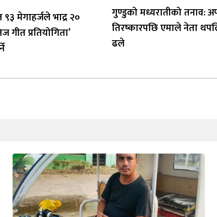
गुण्डुको मध्यरातीको तनाव: अ
त ९३ मेगाहर्जले भाद्र २०
तिरष्कारपछि एमाले नेता थप
िज गीत प्रतियोगिता’
ढले
ने