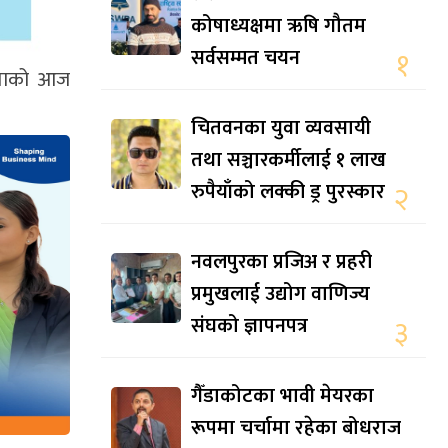
कोषाध्यक्षमा ऋषि गौतम
सर्वसम्मत चयन
१
िलाको आज
चितवनका युवा व्यवसायी
तथा सञ्चारकर्मीलाई १ लाख
रुपैयाँको लक्की ड्र पुरस्कार
२
नवलपुरका प्रजिअ र प्रहरी
प्रमुखलाई उद्योग वाणिज्य
संघको ज्ञापनपत्र
३
गैँडाकोटका भावी मेयरका
रूपमा चर्चामा रहेका बोधराज