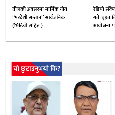
तीजको अवसरमा मार्मिक गीत
रेडियो संके
“परदेशी सन्तान” सार्वजनिक
गते ‘बृहत त
(भिडियो सहित )
आयोजना गर्
यो छुटाउनुभयो कि?