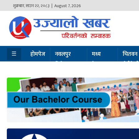
शुक्रबार
,
साउन
२२
,
२०८३
| August 7, 2026
होमपेज
नवलपुर
विशेष
☰
होमपेज
नवलपुर
मध्य
चितवन
विशेष
नेपाल
सेरोफेर
मध्य
नेपाल
चितवन
सेरोफेरो
समाचार
राजनीति