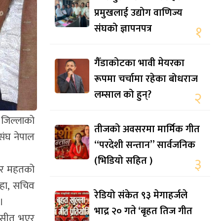
प्रमुखलाई उद्योग वाणिज्य
संघको ज्ञापनपत्र
१
गैँडाकोटका भावी मेयरका
रूपमा चर्चामा रहेका बोधराज
लम्साल को हुन्?
२
 जिल्लाको
तीजको अवसरमा मार्मिक गीत
संघ नेपाल
“परदेशी सन्तान” सार्वजनिक
(भिडियो सहित )
३
ादुर महतको
ाहा, सचिव
रेडियो संकेत ९३ मेगाहर्जले
।
भाद्र २० गते ‘बृहत तिज गीत
सासीत भएर