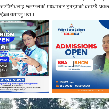
ा अन्तरविरोधलाई छलफलको माध्यमबाट टुगांइएको बताउदै अवको
े रहेको बताउनु भयो ।