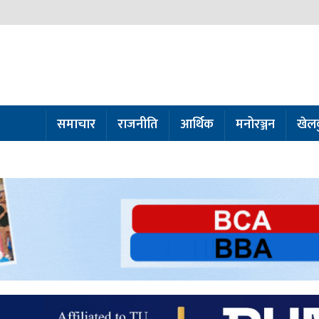
समाचार
राजनीति
आर्थिक
मनोरञ्जन
खेल
ो