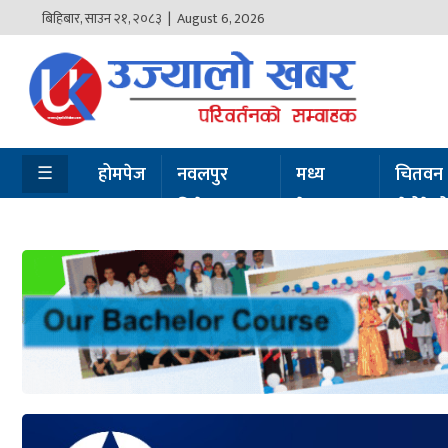
बिहिबार
,
साउन
२१
,
२०८३
| August 6, 2026
होमपेज
नवलपुर
विशेष
☰
होमपेज
नवलपुर
मध्य
चितवन
विशेष
नेपाल
सेरोफेर
मध्य
नेपाल
चितवन
सेरोफेरो
समाचार
राजनीति