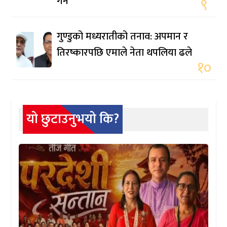
गर्ने
९
गुण्डुको मध्यरातीको तनाव: अपमान र
तिरष्कारपछि एमाले नेता थपलिया ढले
१०
यो छुटाउनुभयो कि?