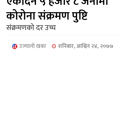
एकैदिन ५ हजार ८ जनामा
आर्थिक
कोरोना संक्रमण पुष्टि
मनोरञ्जन
संक्रमणको दर उच्च
खेलकुद
अन्तर्राष्ट्रिय/
उज्यालो खबर
शनिबार, आश्विन २४, २०७७
प्रबास
युनिकोड