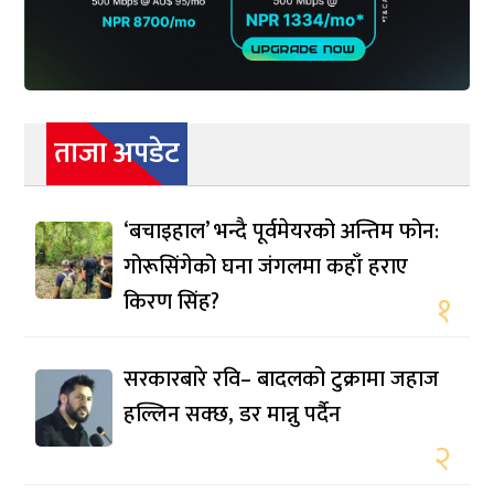
ताजा अपडेट
‘बचाइहाल’ भन्दै पूर्वमेयरको अन्तिम फोन:
गोरूसिंगेको घना जंगलमा कहाँ हराए
किरण सिंह?
१
सरकारबारे रवि– बादलको टुक्रामा जहाज
हल्लिन सक्छ, डर मान्नु पर्दैन
२