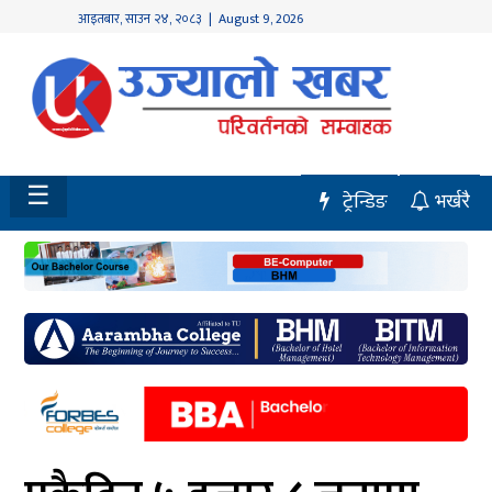
आइतबार
,
साउन
२४
,
२०८३
| August 9, 2026
होमपेज
नवलपुर
विशेष
☰
ट्रेन्डिङ
भर्खरै
मध्य
नेपाल
चितवन
सेरोफेरो
समाचार
राजनीति