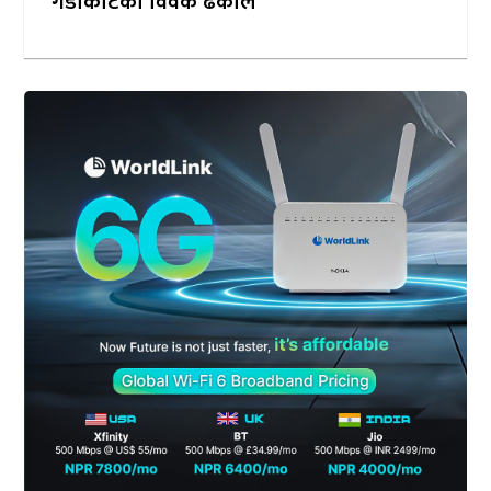
गैंडाकोटका विवेक ढकाल