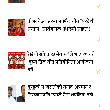
२
तीजको अवसरमा मार्मिक गीत “परदेशी
सन्तान” सार्वजनिक (भिडियो सहित )
३
रेडियो संकेत ९३ मेगाहर्जले भाद्र २० गते
‘बृहत तिज गीत प्रतियोगिता’ आयोजना
गर्ने
४
गुण्डुको मध्यरातीको तनाव: अपमान र
तिरष्कारपछि एमाले नेता थपलिया ढले
५