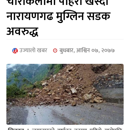
चारकिलोमा पहिरो खस्दा
आर्थिक
नारायणगढ मुुग्लिन सडक
मनोरञ्जन
अवरुद्ध
खेलकुद
अन्तर्राष्ट्रिय/
उज्यालो खबर
बुधबार, आश्विन ०७, २०७७
प्रबास
युनिकोड