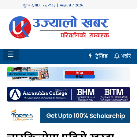
शुक्रबार
,
साउन
२२
,
२०८३
| August 7, 2026
होमपेज
नवलपुर
विशेष
☰
ट्रेन्डिङ
भर्खरै
मध्य
नेपाल
चितवन
सेरोफेरो
समाचार
राजनीति