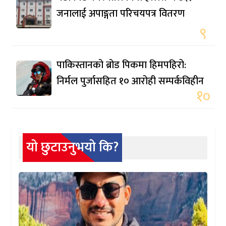
जनालाई अपाङ्गता परिचयपत्र वितरण
९
पाकिस्तानको ब्रोड पिकमा हिमपहिरो:
निर्मल पुर्जासहित १० आरोही सम्पर्कविहीन
१०
यो छुटाउनुभयो कि?