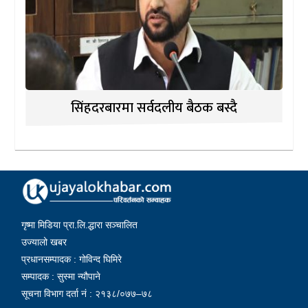
सिंहदरबारमा सर्वदलीय बैठक बस्दै
गृष्मा मिडिया प्रा.लि.द्धारा सञ्चालित
उज्यालो खबर
प्रधानसम्पादक : गोविन्द घिमिरे
सम्पादक : सुस्मा न्यौपाने
सूचना विभाग दर्ता नं : २१३८/०७७–७८