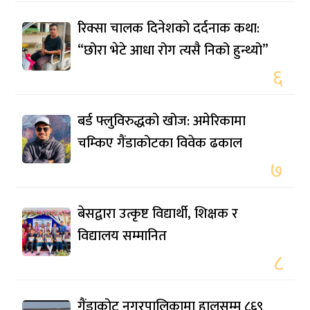
रिक्सा चालक दिनेशको दर्दनाक कथा:
“छोरा भेटे आधा रोग त्यसै निको हुन्थ्यो”
६
बर्ड फ्लुविरुद्धको खोज: अमेरिकामा
चम्किए गैंडाकोटका विवेक ढकाल
७
बेसद्वारा उत्कृष्ट विद्यार्थी, शिक्षक र
विद्यालय सम्मानित
८
गैंडाकोट नगरपालिकामा हालसम्म ८६९