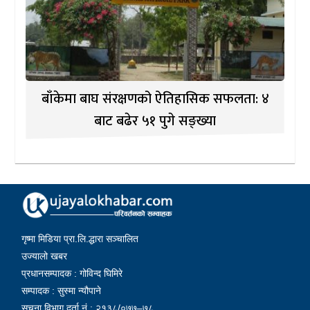
बाँकेमा बाघ संरक्षणको ऐतिहासिक सफलता: ४
बाट बढेर ५१ पुगे सङ्ख्या
गृष्मा मिडिया प्रा.लि.द्धारा सञ्चालित
उज्यालो खबर
प्रधानसम्पादक : गोविन्द घिमिरे
सम्पादक : सुस्मा न्यौपाने
सूचना विभाग दर्ता नं : २१३८/०७७–७८