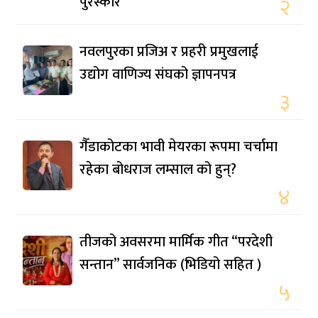
पुरस्कार
२
नवलपुरका प्रजिअ र प्रहरी प्रमुखलाई
उद्योग वाणिज्य संघको ज्ञापनपत्र
३
गैँडाकोटका भावी मेयरका रूपमा चर्चामा
रहेका बोधराज लम्साल को हुन्?
४
तीजको अवसरमा मार्मिक गीत “परदेशी
सन्तान” सार्वजनिक (भिडियो सहित )
५