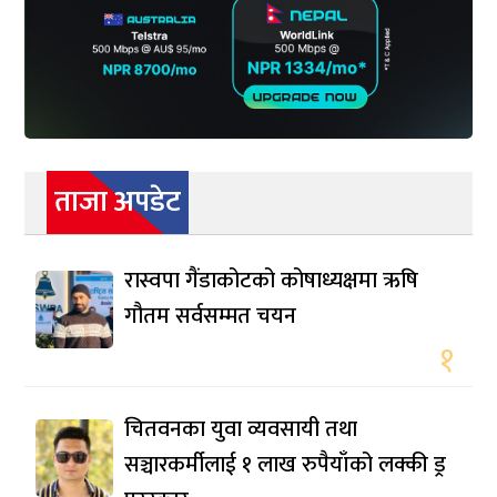
ताजा अपडेट
रास्वपा गैंडाकोटको कोषाध्यक्षमा ऋषि
गौतम सर्वसम्मत चयन
१
चितवनका युवा व्यवसायी तथा
सञ्चारकर्मीलाई १ लाख रुपैयाँको लक्की ड्र