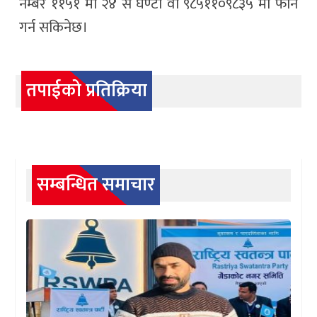
नम्बर ११५१ मा २४ सै घण्टा वा ९८५११०९८३५ मा फोन
गर्न सकिनेछ।
तपाईको प्रतिक्रिया
सम्बन्धित समाचार