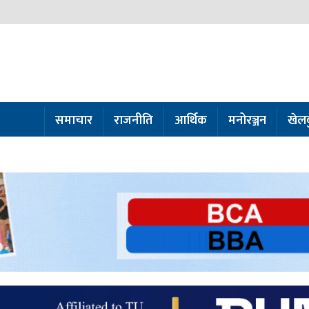
समाचार
राजनीति
आर्थिक
मनोरञ्जन
खेल
ो