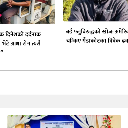
बर्ड फ्लुविरुद्धको खोज: अमेर
क दिनेशको दर्दनाक
चम्किए गैंडाकोटका विवेक ढ
 भेटे आधा रोग त्यसै
ो”