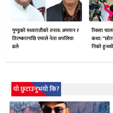
गुण्डुको मध्यरातीको तनाव: अपमान र
रिक्सा चाल
तिरष्कारपछि एमाले नेता थपलिया
कथा: “छोरा
ढले
निको हुन्थ्य
यो छुटाउनुभयो कि?