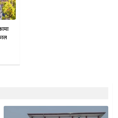
िकामा
काल