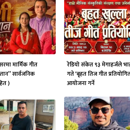
रमा मार्मिक गीत
रेडियो संकेत ९३ मेगाहर्जले भाद
्तान” सार्वजनिक
गते ‘बृहत तिज गीत प्रतियोगित
ित )
आयोजना गर्ने