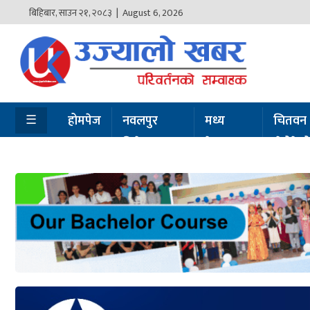
बिहिबार
,
साउन
२१
,
२०८३
| August 6, 2026
होमपेज
नवलपुर
विशेष
☰
होमपेज
नवलपुर
मध्य
चितवन
विशेष
नेपाल
सेरोफेर
मध्य
नेपाल
चितवन
सेरोफेरो
समाचार
राजनीति