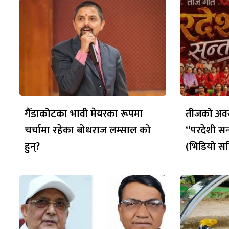
गैँडाकोटका भावी मेयरका रूपमा
तीजको अवस
चर्चामा रहेका बोधराज लम्साल को
“परदेशी सन
हुन्?
(भिडियो सह