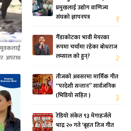
प्रमुखलाई उद्योग वाणिज्य
संघको ज्ञापनपत्र
१
गैँडाकोटका भावी मेयरका
रूपमा चर्चामा रहेका बोधराज
एक युवकलाई
लम्साल को हुन्?
२
रबार अपराध
तीजको अवसरमा मार्मिक गीत
“परदेशी सन्तान” सार्वजनिक
(भिडियो सहित )
३
रेडियो संकेत ९३ मेगाहर्जले
भाद्र २० गते ‘बृहत तिज गीत