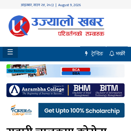
आइतबार
,
साउन
२४
,
२०८३
| August 9, 2026
होमपेज
नवलपुर
विशेष
☰
ट्रेन्डिङ
भर्खरै
मध्य
नेपाल
चितवन
सेरोफेरो
समाचार
राजनीति