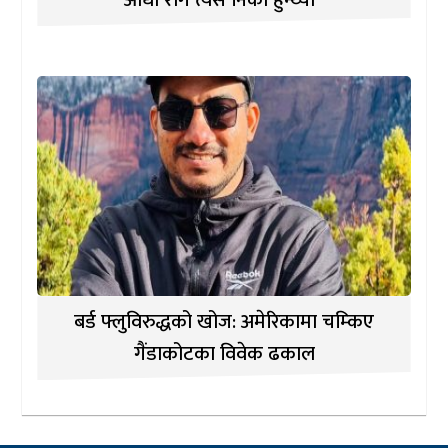
आधा रोग त्यसै निको हुन्थ्यो”
बर्ड फ्लुविरुद्धको खोज: अमेरिकामा चम्किए
गैंडाकोटका विवेक ढकाल