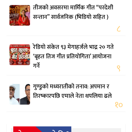
तीजको अवसरमा मार्मिक गीत “परदेशी
सन्तान” सार्वजनिक (भिडियो सहित )
८
रेडियो संकेत ९३ मेगाहर्जले भाद्र २० गते
‘बृहत तिज गीत प्रतियोगिता’ आयोजना
गर्ने
९
गुण्डुको मध्यरातीको तनाव: अपमान र
तिरष्कारपछि एमाले नेता थपलिया ढले
१०