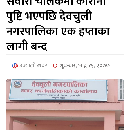
सवारी चालकमा कोरोना
आर्थिक
पुष्टि भएपछि देवचुली
मनोरञ्जन
नगरपालिका एक हप्ताका
खेलकुद
लागी बन्द
अन्तर्राष्ट्रिय/
प्रबास
उज्यालो खबर
शुक्रबार, भाद्र १९, २०७७
युनिकोड