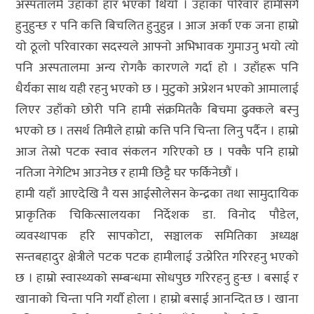
अस्पतालमै उहाँकाे हार भएकाे थियाे । उहाँका परिवार हामीसंगै
हुनुहुन्छ र पनि कत्ति बिचलित हुनुहुन्न । आज अर्का एक जना हाम्राे
याे ठूलाे परिवारका सदस्यले आफ्नाे अभिभावक गुमाउनु भयाे त्याे
पनि अस्पतालमा अन्य राेगकै कारणले गर्दा हाे । उहाँहरू पनि
धैर्यका साथ यही रहनु भएकाे छ । मुटुकाे अप्रेशन भएकाे आमालाई
लिएर उहाँकाे छाेरी पनि हामी संक्रमितकै बिचमा ढुक्कले बस्नु
भएकाे छ । तसर्थ तिमीले हाम्राे कत्ति पनि चिन्ता लिनु पर्दैन । हाम्राे
आज तेस्राे पटक स्वाव संकलन गरिएकाे छ । पक्कै पनि हाम्राे
नतिजा नेगेटिभ आउनेछ र हामी छिट्टै घर फर्किनेछाैं ।
हामी यहाँ आएदेखि नै यस आईसाेेलेसन केन्द्रका तथा सामुदायिक
प्राकृतिक चिकित्सालयका निर्देशक डा. विनाेद पाैडेल,
व्यवस्थापक हरि सापकाेटा, सञ्चालक समितिका अध्यक्ष
सन्तबहादुर क्षेत्रीले पटक पटक हामीलाई उत्प्रेरित गरिरहनु भएकाे
छ । हाम्राे स्वास्थ्यकाे सम्बन्धमा साेधपुछ गरिरहनु हुन्छ । बसाई र
खानाकाे चिन्ता पनि गर्याै हाेला । हाम्राे बसाई आनन्दित छ । खाना