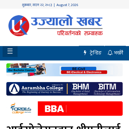
शुक्रबार
,
साउन
२२
,
२०८३
| August 7, 2026
होमपेज
नवलपुर
विशेष
☰
ट्रेन्डिङ
भर्खरै
मध्य
नेपाल
चितवन
सेरोफेरो
समाचार
राजनीति