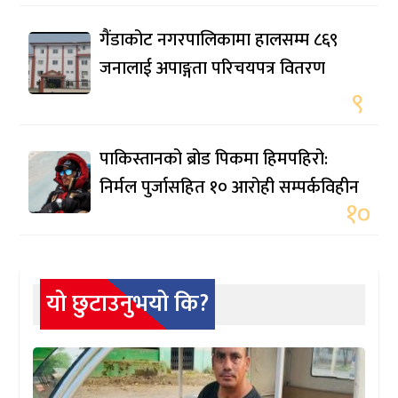
गैंडाकोट नगरपालिकामा हालसम्म ८६९
जनालाई अपाङ्गता परिचयपत्र वितरण
९
पाकिस्तानको ब्रोड पिकमा हिमपहिरो:
निर्मल पुर्जासहित १० आरोही सम्पर्कविहीन
१०
यो छुटाउनुभयो कि?