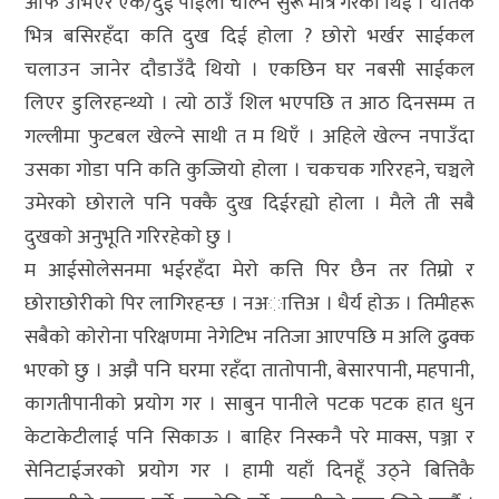
आफैं उभिएर एक/दुई पाईला चाल्न सुरू मात्र गरेकी थिई । यतिकै
भित्र बसिरहँदा कति दुख दिई हाेला ? छाेराे भर्खर साईकल
चलाउन जानेर दाैडाउँदै थियाे । एकछिन घर नबसी साईकल
लिएर डुलिरहन्थ्याे । त्याे ठाउँ शिल भएपछि त आठ दिनसम्म त
गल्लीमा फुटबल खेल्ने साथी त म थिएँ । अहिले खेल्न नपाउँदा
उसका गाेडा पनि कति कुज्जियाे हाेला । चकचक गरिरहने, चञ्चले
उमेरकाे छाेराले पनि पक्कै दुख दिईरह्याे हाेला । मैले ती सबै
दुखकाे अनुभूति गरिरहेकाे छु ।
म आईसाेलेसनमा भईरहँदा मेराे कत्ति पिर छैन तर तिम्राे र
छाेराछाेरीकाे पिर लागिरहन्छ । नअात्तिअ । धैर्य हाेऊ । तिमीहरू
सबैकाे काेराेना परिक्षणमा नेगेटिभ नतिजा आएपछि म अलि ढुक्क
भएकाे छु । अझै पनि घरमा रहँदा ताताेपानी, बेसारपानी, महपानी,
कागतीपानीकाे प्रयाेग गर । साबुन पानीले पटक पटक हात धुन
केटाकेटीलाई पनि सिकाऊ । बाहिर निस्कनै परे माक्स, पञ्जा र
सेनिटाईजरकाे प्रयाेग गर । हामी यहाँ दिनहूँ उठ्ने बित्तिकै