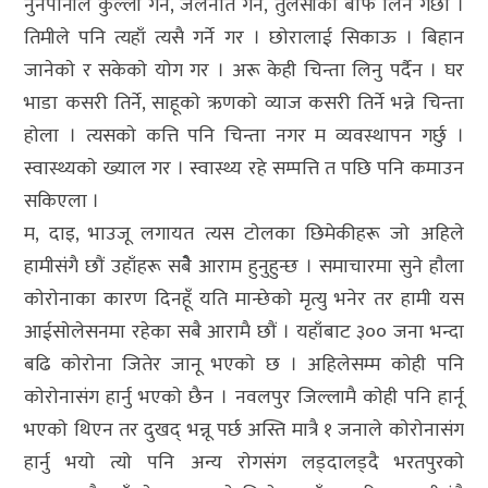
नुनपानीले कुल्ला गर्ने, जलनेति गर्ने, तुलसीकाे बाफ लिने गर्छाै ।
तिमीले पनि त्यहाँ त्यसै गर्ने गर । छाेरालाई सिकाऊ । बिहान
जानेकाे र सकेकाे याेग गर । अरू केही चिन्ता लिनु पर्दैन । घर
भाडा कसरी तिर्ने, साहूकाे ऋणकाे व्याज कसरी तिर्ने भन्ने चिन्ता
हाेला । त्यसकाे कत्ति पनि चिन्ता नगर म व्यवस्थापन गर्छु ।
स्वास्थ्यकाे ख्याल गर । स्वास्थ्य रहे सम्पत्ति त पछि पनि कमाउन
सकिएला ।
म, दाइ, भाउजू लगायत त्यस टाेलका छिमेकीहरू जाे अहिले
हामीसंगै छाैं उहाँहरू सबेै आराम हुनुहुन्छ । समाचारमा सुने हाैला
काेराेनाका कारण दिनहूँ यति मान्छेकाे मृत्यु भनेर तर हामी यस
आईसाेलेसनमा रहेका सबै आरामै छाैं । यहाँबाट ३०० जना भन्दा
बढि काेराेना जितेर जानू भएकाे छ । अहिलेसम्म काेही पनि
काेराेनासंग हार्नु भएकाे छैन । नवलपुर जिल्लामै काेही पनि हार्नू
भएकाे थिएन तर दुखद् भन्नू पर्छ अस्ति मात्रै १ जनाले काेराेनासंग
हार्नु भयाे त्याे पनि अन्य राेगसंग लड्दालड्दै भरतपुरकाे