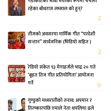
गैँडाकोटका भावी मेयरका रूपमा चर्चामा
रहेका बोधराज लम्साल को हुन्?
२
तीजको अवसरमा मार्मिक गीत “परदेशी
सन्तान” सार्वजनिक (भिडियो सहित )
३
रेडियो संकेत ९३ मेगाहर्जले भाद्र २० गते
‘बृहत तिज गीत प्रतियोगिता’ आयोजना
गर्ने
४
गुण्डुको मध्यरातीको तनाव: अपमान र
तिरष्कारपछि एमाले नेता थपलिया ढले