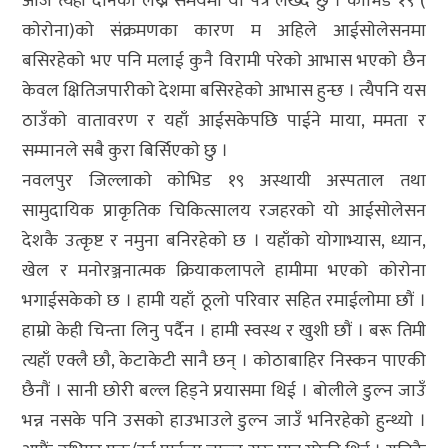
आज त्यही दैनिकी लेख्ने समयमा याे पत्र लेख्दै छु । काेभिड १९ (
काेराेना)काे संक्रमणका कारण म अहिले आईसाेलेसनमा
बसिरहेकाे भए पनि मलाई कुनै विरामी परेकाे आभास भएकाे छैन
केवल क्षितिजपारीकाे देशमा बसिरहेकाे आभास हुन्छ । त्यैपनि यस
ठाउँकाे वातावरण र यहाँ आईसकेपछि पाईने माया, ममता र
सम्मानले सबै कुरा बिर्सिएकाे छु ।
नवलपुर जिल्लाकाे काेभिड १९ अस्थायी अस्पताल तथा
सामुदायिक प्राकृतिक चिकित्सालय रजहरकाे याे आईसाेलेसन
देशकै उत्कृष्ट र नमुना बनिरहेकाे छ । यहाँकाे याेगाभ्यास, ध्यान,
खेल र मनाेरञ्जनात्मक क्रियाकलापले हामीमा भएकाे काेराेना
भगाईसकेकाे छ । हामी यहाँ ठूलाे परिवार सहित रमाईलाेमा छाैं ।
हाम्राे केही चिन्ता लिनु पर्दैन । हामी स्वस्थ र खुशी छाैं । बरू तिमी
त्यहाँ एक्लै छाै, केटाकेटी सानै छन् । काेठाबाहिर निस्कन पाएकी
छैनाैं । सानी छाेरी बल्ल हिड्ने प्रयासमा थिई । बाेलीले डुल्न जाउँ
भन्न नसके पनि उसकाे हाउभाउले डुल्न जाउँ भनिरहेकाे हुन्थ्याे ।