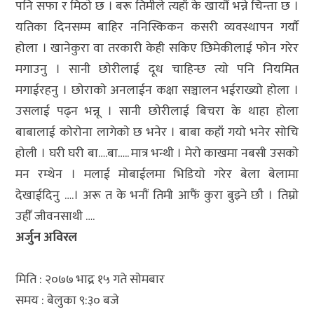
पनि सफा र मिठाे छ । बरू तिमीले त्यहाँ के खायाैं भन्ने चिन्ता छ ।
यतिका दिनसम्म बाहिर ननिस्किकन कसरी व्यवस्थापन गर्याै
हाेला । खानेकुरा वा तरकारी केही सकिए छिमेकीलाई फाेन गरेर
मगाउनु । सानी छाेरीलाई दूध चाहिन्छ त्याे पनि नियमित
मगाईरहनु । छाेराकाे अनलाईन कक्षा सञ्चालन भईराख्याे हाेला ।
उसलाई पढ्न भन्नू । सानी छाेरीलाई बिचरा के थाहा हाेला
बाबालाई काेराेना लागेकाे छ भनेर । बाबा कहाँ गयाे भनेर साेचि
हाेली । घरी घरी बा….बा….. मात्र भन्थी । मेराे काखमा नबसी उसकाे
मन रम्थेन । मलाई माेबाईलमा भिडियाे गरेर बेला बेलामा
देखाईदिनु ….। अरू त के भनाैं तिमी आफैं कुरा बुझ्ने छाै । तिम्राे
उहीँ जीवनसाथी ….
अर्जुन अविरल
मिति : २०७७ भाद्र १५ गते साेमबार
समय : बेलुका ९:३० बजे