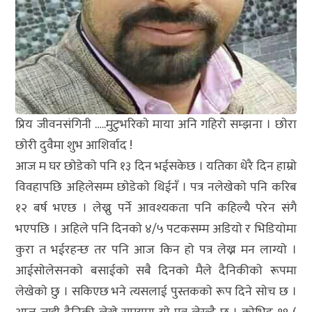
प्रिय जीवनसंगिनी …..मुटुभरिकाे माया अनि गहिराे सम्झना । छाेरा
छाेरी दुवैमा शुभ आशिर्वाद !
आज म घर छाेडेकाे पनि १३ दिन भईसकेछ । यतिका धेरै दिन हाम्राे
विवहापछि अहिलेसम्म छाेडेकाे थिईनँ । पत्र नलेखेकाे पनि करिब
१२ बर्ष भएछ । लेख्नु पर्ने आवश्यकता पनि कहिल्यै परेन संगै
भएपछि । अहिले पनि दिनकाे ४/५ पटकसम्म अडियाे र भिडियाेमा
कुरा त भईरहन्छ तर पनि आज किन हाे पत्र लेख्न मन लाग्याे ।
आईसाेलेसनकाे बसाईकाे सबै दिनकाे मैले दैनिकीकाे रूपमा
लेखेकाे छु । सकिएछ भने त्यसलाई पुस्तककाे रूप दिने साेच छ ।