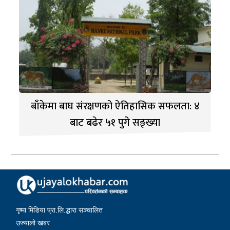
बाँकेमा बाघ संरक्षणको ऐतिहासिक सफलता: ४
बाट बढेर ५१ पुगे सङ्ख्या
गृष्मा मिडिया प्रा.लि.द्धारा सञ्चालित
उज्यालो खबर