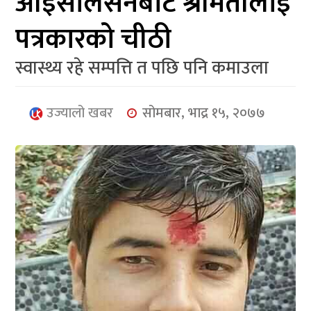
आईसाेलेसनबाट श्रीमतीलाई
आर्थिक
पत्रकारको चीठी
मनोरञ्जन
स्वास्थ्य रहे सम्पत्ति त पछि पनि कमाउला
खेलकुद
अन्तर्राष्ट्रिय/
उज्यालो खबर
सोमबार, भाद्र १५, २०७७
प्रबास
युनिकोड