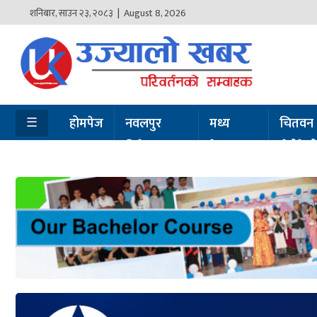
शनिबार
,
साउन
२३
,
२०८३
| August 8, 2026
होमपेज
नवलपुर
विशेष
☰
होमपेज
नवलपुर
मध्य
चितवन
विशेष
नेपाल
सेरोफेर
मध्य
नेपाल
चितवन
सेरोफेरो
समाचार
राजनीति