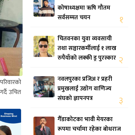
कोषाध्यक्षमा ऋषि गौतम
सर्वसम्मत चयन
१
चितवनका युवा व्यवसायी
तथा सञ्चारकर्मीलाई १ लाख
रुपैयाँको लक्की ड्र पुरस्कार
२
नवलपुरका प्रजिअ र प्रहरी
 परिवारको
प्रमुखलाई उद्योग वाणिज्य
र्दै उचित
संघको ज्ञापनपत्र
३
गैँडाकोटका भावी मेयरका
रूपमा चर्चामा रहेका बोधराज