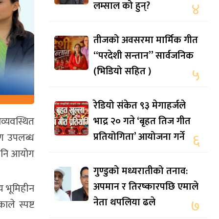
लम्साल को हुन्?
४
तीजको अवसरमा मार्मिक गीत
“परदेशी सन्तान” सार्वजनिक
(भिडियो सहित )
५
रेडियो संकेत ९३ मेगाहर्जले
भाद्र २० गते ‘बृहत तिज गीत
व्यवस्थित
प्रतियोगिता’ आयोजना गर्ने
६
ाण उपलब्ध
 पनि आयोग
गुण्डुको मध्यरातीको तनाव:
अपमान र तिरष्कारपछि एमाले
य भूमिहीन
नेता थपलिया ढले
७
ले स्पष्ट