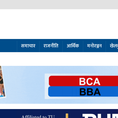
समाचार
राजनीति
आर्थिक
मनोरञ्जन
खेल
ो