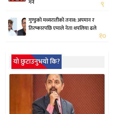
गर्ने
९
गुण्डुको मध्यरातीको तनाव: अपमान र
तिरष्कारपछि एमाले नेता थपलिया ढले
१०
यो छुटाउनुभयो कि?