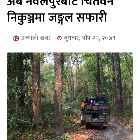
अब नवलपुरबाट चितवन
आर्थिक
निकुञ्जमा जङ्गल सफारी
मनोरञ्जन
खेलकुद
उज्यालो खबर
बुधबार, पौष २०, २०७९
अन्तर्राष्ट्रिय/
प्रबास
युनिकोड