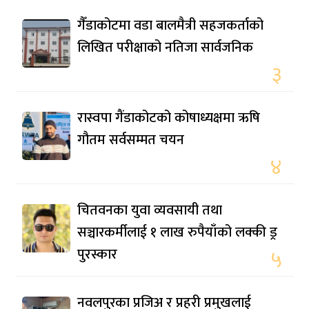
गैँडाकोटमा वडा बालमैत्री सहजकर्ताको
लिखित परीक्षाको नतिजा सार्वजनिक
३
रास्वपा गैंडाकोटको कोषाध्यक्षमा ऋषि
गौतम सर्वसम्मत चयन
४
चितवनका युवा व्यवसायी तथा
सञ्चारकर्मीलाई १ लाख रुपैयाँको लक्की ड्र
पुरस्कार
५
नवलपुरका प्रजिअ र प्रहरी प्रमुखलाई