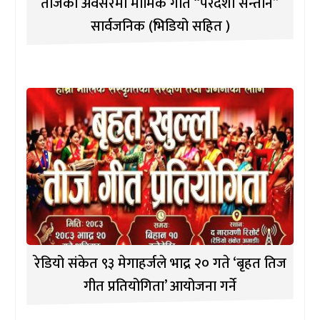
तीजको अवसरमा मार्मिक गीत “परदेशी सन्तान”
सार्वजनिक (भिडियो सहित )
रेडियो संकेत ९३ मेगाहर्जले भाद्र २० गते ‘बृहत तिज
गीत प्रतियोगिता’ आयोजना गर्ने