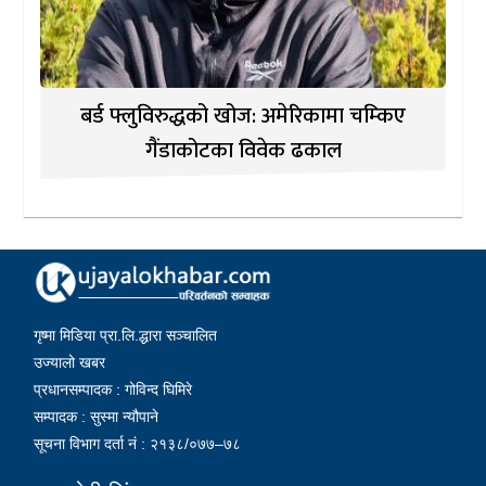
बर्ड फ्लुविरुद्धको खोज: अमेरिकामा चम्किए
गैंडाकोटका विवेक ढकाल
गृष्मा मिडिया प्रा.लि.द्धारा सञ्चालित
उज्यालो खबर
प्रधानसम्पादक : गोविन्द घिमिरे
सम्पादक : सुस्मा न्यौपाने
सूचना विभाग दर्ता नं : २१३८/०७७–७८