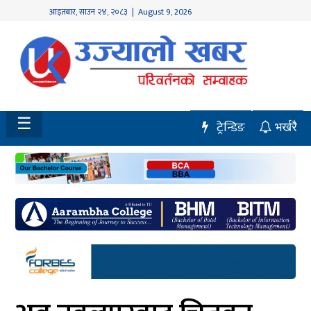
आइतबार
,
साउन
२४
,
२०८३
| August 9, 2026
होमपेज
नवलपुर
विशेष
☰
ट्रेन्डिङ
भर्खरै
मध्य
नेपाल
चितवन
सेरोफेरो
समाचार
राजनीति