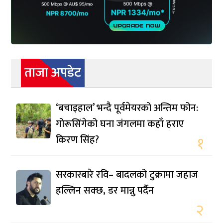
ताजा अपडेट
‘बचाइहाल’ भन्दै पूर्वमेयरको अन्तिम फोन:
गोरूसिंगेको घना जंगलमा कहाँ हराए
किरण सिंह?
१
सरकारबारे रवि– बादलको टुक्रामा जहाज
हल्लिन सक्छ, डर मान्नु पर्दैन
२