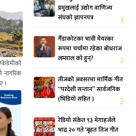
प्रमुखलाई उद्योग वाणिज्य
संघको ज्ञापनपत्र
१
गैँडाकोटका भावी मेयरका
रूपमा चर्चामा रहेका बोधराज
लम्साल को हुन्?
२
एकेडेमीको
नै नागरिक
तीजको अवसरमा मार्मिक गीत
ए ।
“परदेशी सन्तान” सार्वजनिक
(भिडियो सहित )
३
रेडियो संकेत ९३ मेगाहर्जले
भाद्र २० गते ‘बृहत तिज गीत