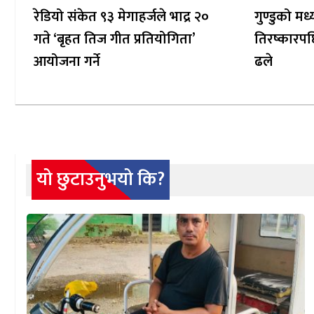
रेडियो संकेत ९३ मेगाहर्जले भाद्र २०
गुण्डुको म
गते ‘बृहत तिज गीत प्रतियोगिता’
तिरष्कारपछ
आयोजना गर्ने
ढले
यो छुटाउनुभयो कि?