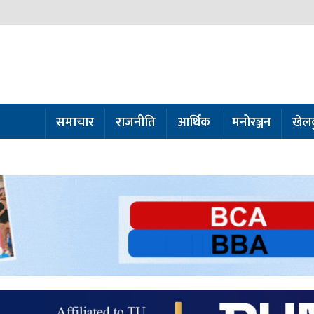
समाचार
राजनीति
आर्थिक
मनोरञ्जन
खेल
ो