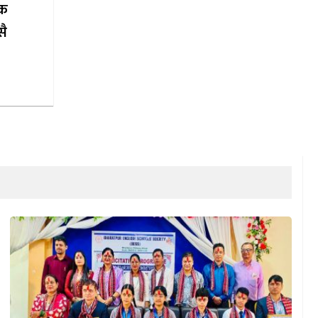
ाक
सै