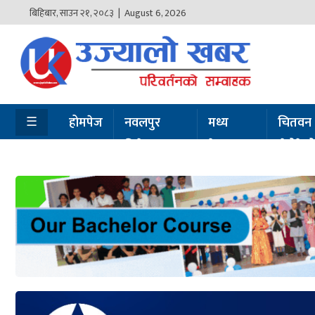
बिहिबार
,
साउन
२१
,
२०८३
| August 6, 2026
होमपेज
नवलपुर
विशेष
☰
होमपेज
नवलपुर
मध्य
चितवन
विशेष
नेपाल
सेरोफेर
मध्य
नेपाल
चितवन
सेरोफेरो
समाचार
राजनीति