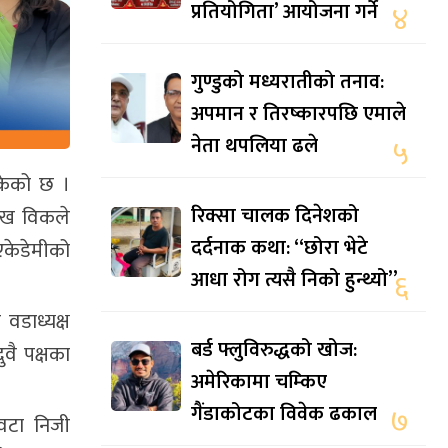
प्रतियोगिता’ आयोजना गर्ने
४
गुण्डुको मध्यरातीको तनाव:
अपमान र तिरष्कारपछि एमाले
नेता थपलिया ढले
५
केको छ ।
रिक्सा चालक दिनेशको
मुख विकले
दर्दनाक कथा: “छोरा भेटे
एकेडेमीको
आधा रोग त्यसै निको हुन्थ्यो”
६
वडाध्यक्ष
बर्ड फ्लुविरुद्धको खोज:
वै पक्षका
अमेरिकामा चम्किए
गैंडाकोटका विवेक ढकाल
७
वटा निजी