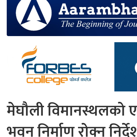
आर्थिक
मनोरञ्जन
खेलकुद
अन्तर्राष्ट्रिय/
प्रबास
युनिकोड
मेघौली विमानस्थलको एप
भवन निर्माण रोक्न निर्द