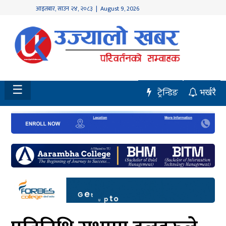
आइतबार
,
साउन
२४
,
२०८३
| August 9, 2026
होमपेज
नवलपुर
विशेष
☰
ट्रेन्डिङ
भर्खरै
मध्य
नेपाल
चितवन
सेरोफेरो
समाचार
राजनीति