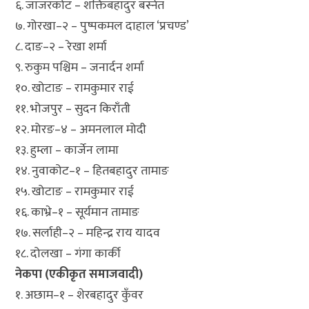
६. जाजरकोट – शक्तिबहादुर बस्नेत
७. गोरखा–२ – पुष्पकमल दाहाल ‘प्रचण्ड’
८. दाङ–२ – रेखा शर्मा
९. रुकुम पश्चिम – जनार्दन शर्मा
१०. खोटाङ – रामकुमार राई
११. भोजपुर – सुदन किराँती
१२. मोरङ–४ – अमनलाल मोदी
१३. हुम्ला – कार्जेन लामा
१४. नुवाकोट–१ – हितबहादुर तामाङ
१५. खोटाङ – रामकुमार राई
१६. काभ्रे–१ – सूर्यमान तामाङ
१७. सर्लाही–२ – महिन्द्र राय यादव
१८. दोलखा – गंगा कार्की
नेकपा (एकीकृत समाजवादी)
१. अछाम–१ – शेरबहादुर कुँवर