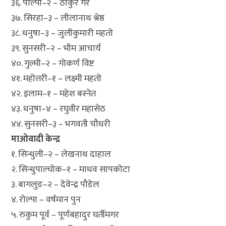
३६. पाल्पा–२ – ठाकुर गैरे
३७. सिरहा–३ – लीलानाथ श्रेष्ठ
३८. धनुषा–३ – जुलीकुमारी महतो
३९. सुनसरी–२ – भीम आचार्य
४०. गुल्मी–२ – गोकर्ण विष्ट
४१. महोत्तरी–१ – लक्ष्मी महतो
४२. इलाम–१ – महेश बस्नेत
४३. धनुषा–४ – रघुवीर महासेठ
४४. सुनसरी–३ – भगवती चौधरी
माओवादी केन्द्र
१. सिन्धुली–२ – लेखनाथ दाहाल
२. सिन्धुपाल्चोक–१ – माधव सापकोटा
३. बागलुङ–२ – देवेन्द्र पौडेल
४. रोल्पा – वर्षमान पुन
५. रुकुम पूर्व – पूर्णबहादुर घर्तीमगर