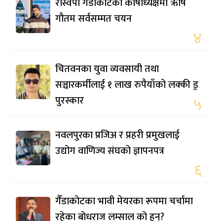
रास्वपा गैंडाकोटको कोषाध्यक्षमा ऋषि
गौतम सर्वसम्मत चयन
४
चितवनका युवा व्यवसायी तथा
सञ्चारकर्मीलाई १ लाख रुपैयाँको लक्की ड्र
पुरस्कार
५
नवलपुरका प्रजिअ र प्रहरी प्रमुखलाई
उद्योग वाणिज्य संघको ज्ञापनपत्र
६
गैँडाकोटका भावी मेयरका रूपमा चर्चामा
रहेका बोधराज लम्साल को हुन्?