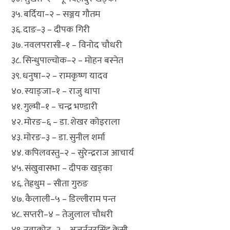
३५. बर्दिया–२ – सञ्जय गौतम
३६. दाङ–३ – दीपक गिरी
३७. नवलपरासी–१ – विनोद चौधरी
३८. सिन्धुपाल्चोक–२ – मोहन बस्नेत
३९. धनुषा–२ – रामकृष्ण यादव
४०. स्याङ्जा–१ – राजु थापा
४१. गुल्मी–१ – चन्द्र भण्डारी
४२. मोरङ–६ – डा. शेखर कोइराला
४३. मोरङ–३ – डा. सुनील शर्मा
४४. कपिलवस्तु–२ – सुरेन्द्रराज आचार्य
४५. संखुवासभा – दीपक खड्का
४६. तेह्रथुम – सीता गुरुङ
४७. कैलाली–५ – डिल्लीराम पन्त
४८. सप्तरी–४ – तेजुलाल चौधरी
४९. नुवाकोट–२ – अजुर्ननरसिंह केसी