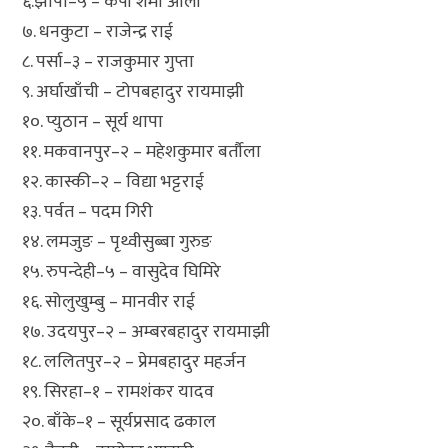
६.झापा–५ – केपी शर्मा ओली
७. धनकुटा – राजेन्द्र राई
८. पर्सा–३ – राजकुमार गुप्ता
९. अर्घाखाँची – टोपबहादुर रायमाझी
१०. प्युठान – सूर्य थापा
११. मकवानपुर–२ – महेशकुमार बर्तौला
१२. कास्की–२ – विद्या भट्टराई
१३. पर्वत – पदम गिरी
१४. लमजुङ – पृथ्वीसुब्बा गुरुङ
१५. रुपन्देही–५ – वासुदेव घिमिरे
१६. सोलुखुम्बु – मानवीर राई
१७. उदयपुर–२ – अम्बरबहादुर रायमाझी
१८. ललितपुर–२ – प्रेमबहादुर महर्जन
१९. सिरहा–१ – रामशंकर यादव
२०. बाँके–१ – सूर्यप्रसाद ढकाल