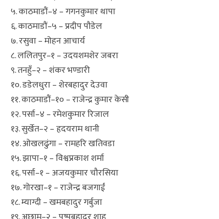
५. काठमाडौं–४ – गगनकुमार थापा
६. काठमाडौं–५ – प्रदीप पौडेल
७. रसुवा – मोहन आचार्य
८. ललितपुर–१ – उदयशमशेर जबरा
९. तनहुँ–२ – शंकर भण्डारी
१०. डडेलधुरा – शेरबहादुर देउवा
११. काठमाडौं–१० – राजेन्द्र कुमार केसी
१२. पर्सा–४ – रमेशकुमार रिजाल
१३. सुर्खेत–२ – हृदयराम थानी
१४. ओखलढुंगा – रामहरि खतिवडा
१५. झापा–१ – विश्वप्रकाश शर्मा
१६. पर्सा–१ – अजयकुमार चौरसिया
१७. गोरखा–१ – राजेन्द्र बजगाईं
१८. म्याग्दी – खमबहादुर गर्बुजा
१९. अछाम–२ – पुष्पबहादुर शाह