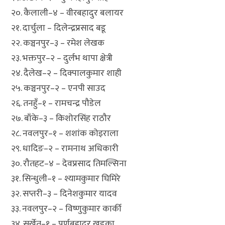
२०. कैलाली–४ – वीरबहादुर बलायर
२१. दार्चुला – दिलेन्द्रप्रसाद बडू
२२. कञ्चनपुर–३ – रमेश लेखक
२३. भक्तपुर–२ – दुर्लभ थापा क्षेत्री
२४. दैलेख–२ – दिक्पालकुमार शाही
२५. कञ्चनपुर–२ – एनपी साउद
२६. तनहुँ–१ – रामचन्द्र पौडेल
२७. बाँके–३ – किशोरसिंह राठौर
२८. नवलपुर–१ – शशांक कोइराला
२९. धादिङ–२ – रामनाथ अधिकारी
३०. रौतहट–४ – देवप्रसाद तिमल्सिना
३१. सिन्धुली–१ – श्यामकुमार घिमिरे
३२. सप्तरी–३ – दिनेशकुमार यादव
३३. नवलपुर–२ – विष्णुकुमार कार्की
३४. सुर्खेत–१ – पूर्णबहादुर खड्का