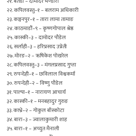
२१. बैतडी – दामोदर भण्डारी
२२. कपिलवस्तु–१ – बलराम अधिकारी
२३. कञ्चनपुर–१ – तारा लामा तामाङ
२४. काठमाडौं–९ – कृष्णगोपाल श्रेष्ठ
२५. कास्की–३ – दामोदर पौडेल
२६. सर्लाही–३ – हरिप्रसाद उप्रेती
२७. मोरङ–२ – ऋषिकेश पोखरेल
२८. कपिलवस्तु–३ – मंगलप्रसाद गुप्ता
२९. रुपन्देही–१ – छविलाल विश्वकर्मा
३०. रुपन्देही–२ – विष्णु पौडेल
३१. पाल्पा–१ – नारायण आचार्य
३२. कास्की–१ – मनबहादुर गुरुङ
३३. काभ्रे–२ – गोकुल बाँस्कोटा
३४. बारा–३ – ज्वालाकुमारी शाह
३५. बारा–१ – अच्युत मैनाली