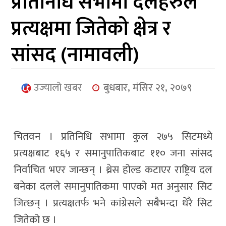
प्रतिनिधि सभामा दलहरुले
आर्थिक
प्रत्यक्षमा जितेको क्षेत्र र
मनोरञ्जन
सांसद (नामावली)
खेलकुद
अन्तर्राष्ट्रिय/
उज्यालो खबर
बुधबार, मंसिर २१, २०७९
प्रबास
युनिकोड
चितवन । प्रतिनिधि सभामा कुल २७५ सिटमध्ये
प्रत्यक्षबाट १६५ र समानुपातिकबाट ११० जना सांसद
निर्वाचित भएर जान्छन् । थ्रेस होल्ड कटाएर राष्ट्रिय दल
बनेका दलले समानुपातिकमा पाएको मत अनुसार सिट
जित्छन् । प्रत्यक्षतर्फ भने कांग्रेसले सबैभन्दा धेरै सिट
जितेको छ ।