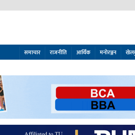
समाचार
राजनीति
आर्थिक
मनोरञ्जन
खेल
ो