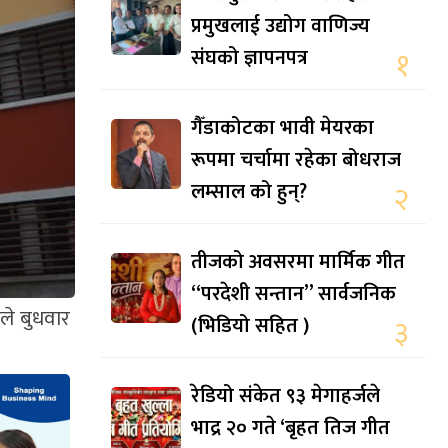
प्रमुखलाई उद्योग वाणिज्य
संघको ज्ञापनपत्र
१
गैँडाकोटका भावी मेयरका
रूपमा चर्चामा रहेका बोधराज
लम्साल को हुन्?
२
तीजको अवसरमा मार्मिक गीत
“परदेशी सन्तान” सार्वजनिक
ले बुधवार
(भिडियो सहित )
३
रेडियो संकेत ९३ मेगाहर्जले
भाद्र २० गते ‘बृहत तिज गीत