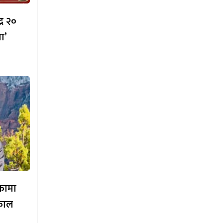
्र २०
ा’
िकामा
काल