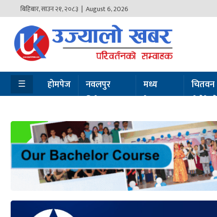
बिहिबार
,
साउन
२१
,
२०८३
| August 6, 2026
होमपेज
नवलपुर
विशेष
☰
होमपेज
नवलपुर
मध्य
चितवन
विशेष
नेपाल
सेरोफेर
मध्य
नेपाल
चितवन
सेरोफेरो
समाचार
राजनीति