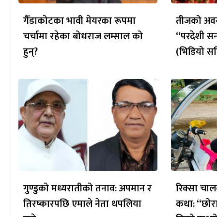
गैँडाकोटका भावी मेयरका रूपमा
तीजको अवस
चर्चामा रहेका बोधराज लम्साल को
“परदेशी सन
हुन्?
(भिडियो सह
गुण्डुको मध्यरातीको तनाव: अपमान र
रिक्सा चाल
तिरष्कारपछि एमाले नेता थपलिया
कथा: “छोरा