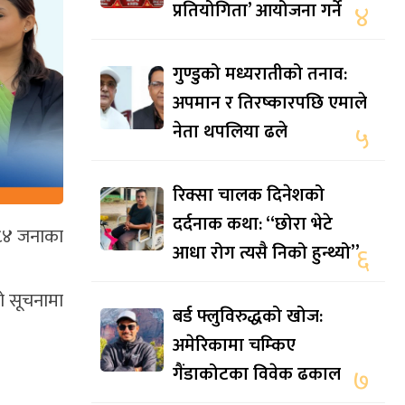
प्रतियोगिता’ आयोजना गर्ने
४
गुण्डुको मध्यरातीको तनाव:
अपमान र तिरष्कारपछि एमाले
नेता थपलिया ढले
५
रिक्सा चालक दिनेशको
दर्दनाक कथा: “छोरा भेटे
य ८४ जनाका
आधा रोग त्यसै निको हुन्थ्यो”
६
ो सूचनामा
बर्ड फ्लुविरुद्धको खोज:
अमेरिकामा चम्किए
गैंडाकोटका विवेक ढकाल
७