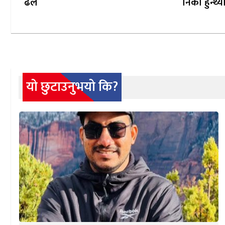
ढले
निको हुन्थ्य
यो छुटाउनुभयो कि?