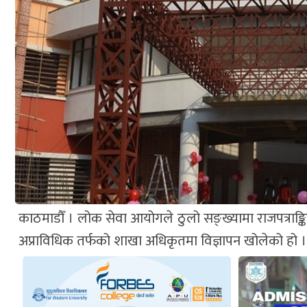
काठमाडौँ । लोक सेवा आयोगले ठुलो सङ्ख्यामा राजपत्राङ्
अप्राविधिक तर्फको शाखा अधिकृतमा विज्ञापन खोलेको हो ।