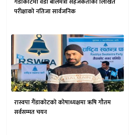
गैँडाकोटमा वडा बालमैत्री सहजकर्ताको लिखित
परीक्षाको नतिजा सार्वजनिक
रास्वपा गैंडाकोटको कोषाध्यक्षमा ऋषि गौतम
सर्वसम्मत चयन