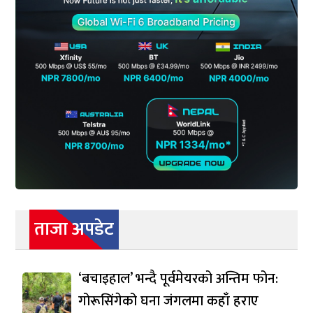
ताजा अपडेट
‘बचाइहाल’ भन्दै पूर्वमेयरको अन्तिम फोन:
गोरूसिंगेको घना जंगलमा कहाँ हराए