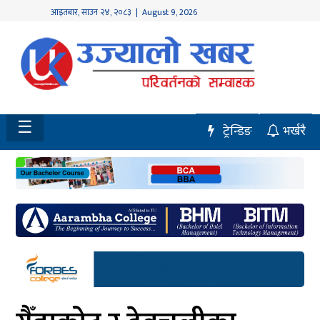
आइतबार
,
साउन
२४
,
२०८३
| August 9, 2026
होमपेज
नवलपुर
विशेष
☰
ट्रेन्डिङ
भर्खरै
मध्य
नेपाल
चितवन
सेरोफेरो
समाचार
राजनीति