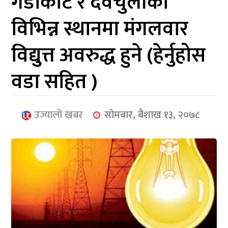
गैँडाकोट र देवचुलीका
आर्थिक
विभिन्न स्थानमा मंगलवार
मनोरञ्जन
विद्युुत्त अवरुद्ध हुने (हेर्नुहोस
खेलकुद
वडा सहित )
अन्तर्राष्ट्रिय/
प्रबास
उज्यालो खबर
सोमबार, बैशाख १३, २०७८
युनिकोड