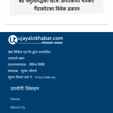
बर्ड फ्लुविरुद्धको खोज: अमेरिकामा चम्किए
गैंडाकोटका विवेक ढकाल
गृष्मा मिडिया प्रा.लि.द्धारा सञ्चालित
उज्यालो खबर
प्रधानसम्पादक : गोविन्द घिमिरे
सम्पादक : सुस्मा न्यौपाने
सूचना विभाग दर्ता नं : २१३८/०७७–७८
उपयोगी लिंकहरु
Home
About Us