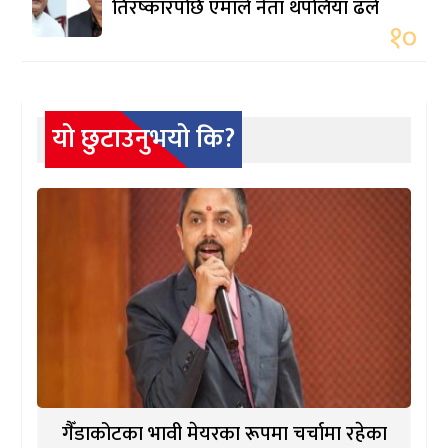
तिरष्कारपछि एमाले नेता थपलिया ढले
१०
यो छुटाउनुभयो कि?
गैँडाकोटका भावी मेयरका रूपमा चर्चामा रहेका