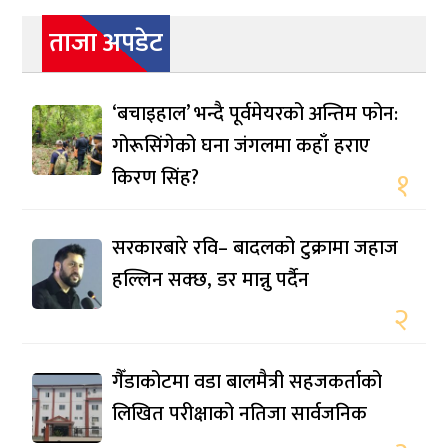
ताजा अपडेट
‘बचाइहाल’ भन्दै पूर्वमेयरको अन्तिम फोन:
गोरूसिंगेको घना जंगलमा कहाँ हराए
किरण सिंह?
१
सरकारबारे रवि– बादलको टुक्रामा जहाज
हल्लिन सक्छ, डर मान्नु पर्दैन
२
गैँडाकोटमा वडा बालमैत्री सहजकर्ताको
लिखित परीक्षाको नतिजा सार्वजनिक