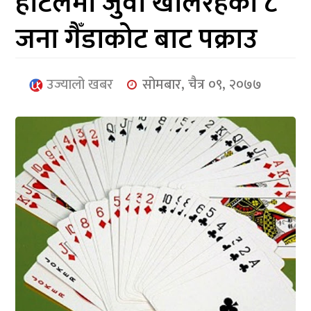
होटलमा जुवा खेलिरहेका ८
आर्थिक
जना गैँडाकोट बाट पक्राउ
मनोरञ्जन
खेलकुद
उज्यालो खबर
सोमबार, चैत्र ०९, २०७७
अन्तर्राष्ट्रिय/
प्रबास
युनिकोड