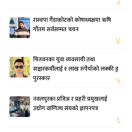
३
रास्वपा गैंडाकोटको कोषाध्यक्षमा ऋषि
गौतम सर्वसम्मत चयन
४
चितवनका युवा व्यवसायी तथा
सञ्चारकर्मीलाई १ लाख रुपैयाँको लक्की ड्र
पुरस्कार
५
नवलपुरका प्रजिअ र प्रहरी प्रमुखलाई
उद्योग वाणिज्य संघको ज्ञापनपत्र
६