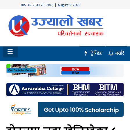
आइतबार
,
साउन
२४
,
२०८३
| August 9, 2026
होमपेज
नवलपुर
विशेष
☰
ट्रेन्डिङ
भर्खरै
मध्य
नेपाल
चितवन
सेरोफेरो
समाचार
राजनीति