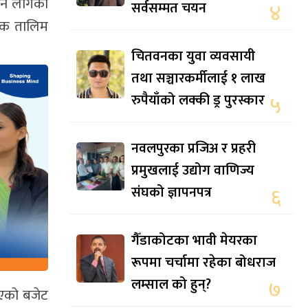
िन लागेको
सर्वसम्मत चयन
४
ुलक तालिम
चितवनका युवा व्यवसायी
तथा सञ्चारकर्मीलाई १ लाख
रुपैयाँको लक्की ड्र पुरस्कार
५
नवलपुरका प्रजिअ र प्रहरी
प्रमुखलाई उद्योग वाणिज्य
संघको ज्ञापनपत्र
६
गैँडाकोटका भावी मेयरका
रूपमा चर्चामा रहेका बोधराज
लम्साल को हुन्?
७
आएको बजेट