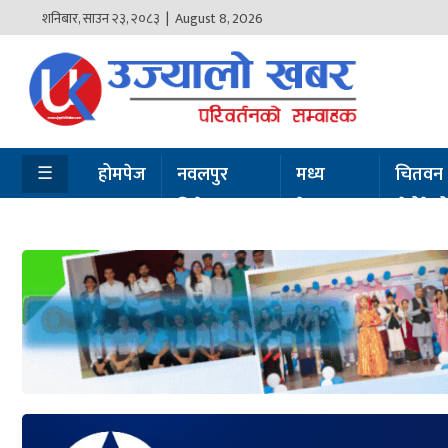
शनिबार
,
साउन
२३
,
२०८३
| August 8, 2026
होमपेज
नवलपुर
विशेष
☰
होमपेज
नवलपुर
मध्य
चितवन
विशेष
नेपाल
सेरोफेर
मध्य
नेपाल
चितवन
सेरोफेरो
समाचार
राजनीति