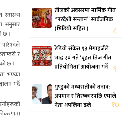
तीजको अवसरमा मार्मिक गीत
 स्वास्थ्य
“परदेशी सन्तान” सार्वजनिक
का अनुसार
(भिडियो सहित )
८
को छ ।
वय परिषदले
रेडियो संकेत ९३ मेगाहर्जले
िताम्बरी र
भाद्र २० गते ‘बृहत तिज गीत
एको छ ।
प्रतियोगिता’ आयोजना गर्ने
९
गता भएका
ालन गर्दै
गुण्डुको मध्यरातीको तनाव:
अपमान र तिरष्कारपछि एमाले
१०
 उनीहरूको
नेता थपलिया ढले
क्तीकरणमा