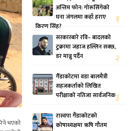
अन्तिम फोन: गोरूसिंगेको
घना जंगलमा कहाँ हराए
१
किरण सिंह?
सरकारबारे रवि– बादलको
टुक्रामा जहाज हल्लिन सक्छ,
डर मान्नु पर्दैन
२
गैँडाकोटमा वडा बालमैत्री
सहजकर्ताको लिखित
परीक्षाको नतिजा सार्वजनिक
३
रास्वपा गैंडाकोटको
गरिने भएको
कोषाध्यक्षमा ऋषि गौतम