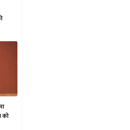
को
मा
ल को