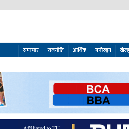
समाचार
राजनीति
आर्थिक
मनोरञ्जन
खेल
ो