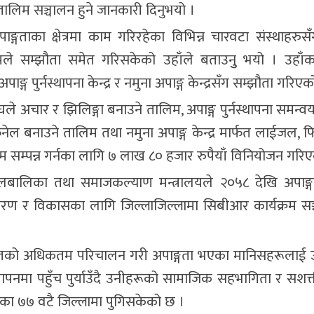
 तालिम सञ्चालन हुने जानकारी दिनुभयो ।
ङ्गताका क्षेत्रमा काम गरिरहेका विभिन्न चारवटा संस्थाहरुसँग
मले सम्झौता समेत गरिसकेको उहाँले बताउनुु भयो । उहाँ
ाङ्ग पुर्नस्थापना केन्द्र र नमुना अपाङ्ग केन्द्रसँग सम्झौता गरिए
घले अचार र झिलिङ्गा बनाउने तालिम, अपाङ्ग पुर्नस्थापना समन्
 फिनेल बनाउने तालिम तथा नमुना अपाङ्ग केन्द्र मार्फत लाईजल, फ
म सम्पन्न गर्नका लागि ७ लाख ८० हजार रुपैयाँ विनियोजन गरि
लबालिका तथा समाजकल्याण मन्त्रालयले २०५८ देखि अपाङ्
ण र विकासका लागि जिल्लाजिल्लामा सिबीआर कार्यक्रम सञ्च
 स्रोतको अधिकतम परिचालन गरी अपाङ्गता भएका मानिसहरूलाई
ीवनयापनमा पहुँच पुर्याउँदै उनीहरूको सामाजिक सहभागिता र सश
देशका ७७ वटै जिल्लामा पुगिसकेको छ ।