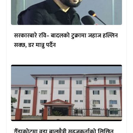
सरकारबारे रवि– बादलको टुक्रामा जहाज हल्लिन
सक्छ, डर मान्नु पर्दैन
गैँडाकोटमा वडा बालमैत्री सहजकर्ताको लिखित