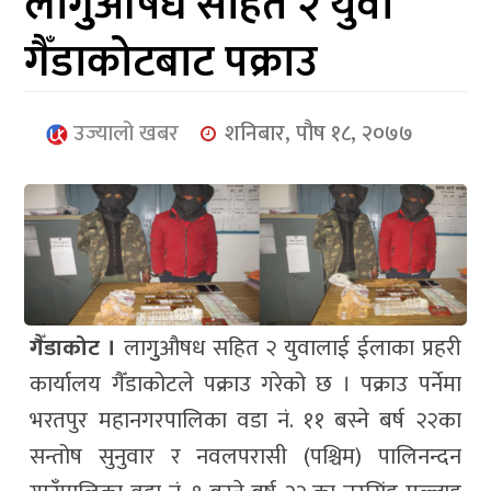
लागुुऔषध सहित २ युवा
आर्थिक
गैँडाकोटबाट पक्राउ
मनोरञ्जन
खेलकुद
उज्यालो खबर
शनिबार, पौष १८, २०७७
अन्तर्राष्ट्रिय/
प्रबास
युनिकोड
गैँडाकोट ।
लागुुऔषध सहित २ युवालाई ईलाका प्रहरी
कार्यालय गैँडाकोटले पक्राउ गरेको छ । पक्राउ पर्नेमा
भरतपुर महानगरपालिका वडा नं. ११ बस्ने बर्ष २२का
सन्तोष सुनुवार र नवलपरासी (पश्चिम) पालिनन्दन