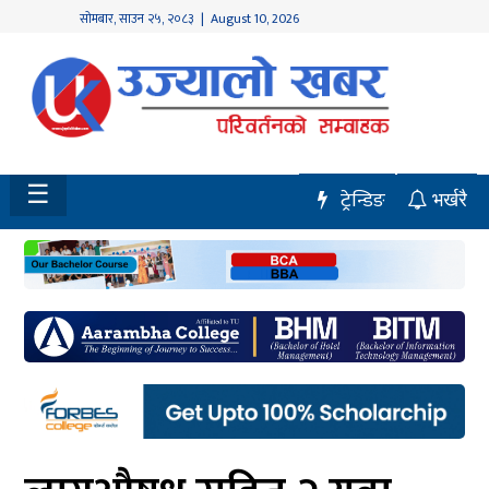
सोमबार
,
साउन
२५
,
२०८३
| August 10, 2026
होमपेज
नवलपुर
विशेष
☰
ट्रेन्डिङ
भर्खरै
मध्य
नेपाल
चितवन
सेरोफेरो
समाचार
राजनीति