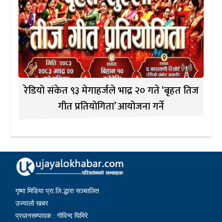
रेडियो संकेत ९३ मेगाहर्जले भाद्र २० गते ‘बृहत तिज
गीत प्रतियोगिता’ आयोजना गर्ने
गृष्मा मिडिया प्रा.लि.द्धारा सञ्चालित
उज्यालो खबर
प्रधानसम्पादक : गोविन्द घिमिरे