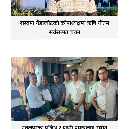
रास्वपा गैंडाकोटको कोषाध्यक्षमा ऋषि गौतम
सर्वसम्मत चयन
नवलपुरका प्रजिअ र प्रहरी प्रमुखलाई उद्योग