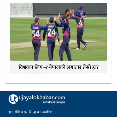
विश्वकप लिग–२ नेपालको लगातार तेस्रो हार
गृष्मा मिडिया प्रा.लि.द्धारा सञ्चालित