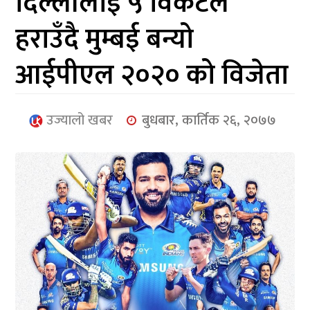
दिल्लीलाई ५ विकेटले
आर्थिक
हराउँदै मुम्बई बन्यो
मनोरञ्जन
आईपीएल २०२० को विजेता
खेलकुद
अन्तर्राष्ट्रिय/
उज्यालो खबर
बुधबार, कार्तिक २६, २०७७
प्रबास
युनिकोड