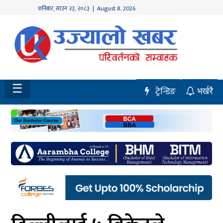
शनिबार
,
साउन
२३
,
२०८३
| August 8, 2026
होमपेज
नवलपुर
विशेष
☰
ट्रेन्डिङ
भर्खरै
मध्य
नेपाल
चितवन
सेरोफेरो
समाचार
राजनीति