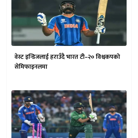
वेस्ट इन्डिजलाई हराउँदै भारत टी–२० विश्वकपको
सेमिफाइनलमा