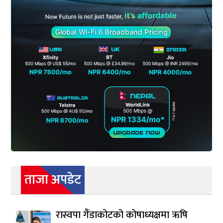
ताजा अपडेट
रास्वपा गैंडाकोटको कोषाध्यक्षमा ऋषि