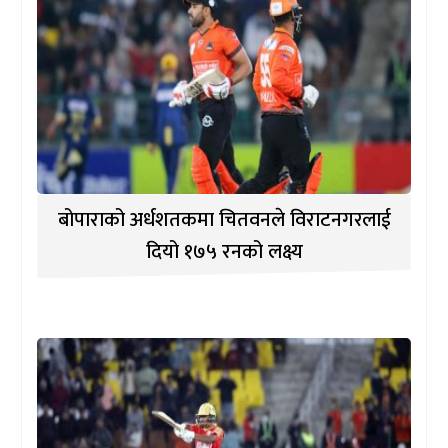
बोपाराको अर्धशतकमा चितवनले विराटनगरलाई
दियो १७५ रनको लक्ष्य