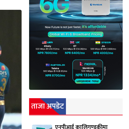
ताजा अपडेट
एनपीआई कालिगण्डकीमा