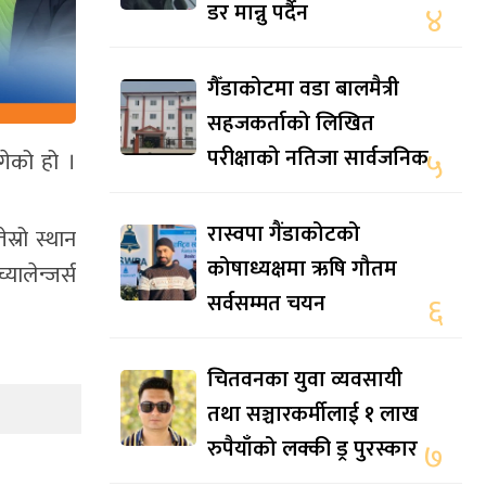
डर मान्नु पर्दैन
४
गैँडाकोटमा वडा बालमैत्री
सहजकर्ताको लिखित
परीक्षाको नतिजा सार्वजनिक
५
गेको हो ।
रास्वपा गैंडाकोटको
्रो स्थान
कोषाध्यक्षमा ऋषि गौतम
ालेन्जर्स
सर्वसम्मत चयन
६
चितवनका युवा व्यवसायी
तथा सञ्चारकर्मीलाई १ लाख
रुपैयाँको लक्की ड्र पुरस्कार
७