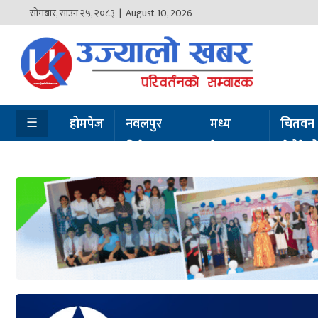
सोमबार
,
साउन
२५
,
२०८३
| August 10, 2026
होमपेज
नवलपुर
विशेष
☰
होमपेज
नवलपुर
मध्य
चितवन
विशेष
नेपाल
सेरोफेर
मध्य
नेपाल
चितवन
सेरोफेरो
समाचार
राजनीति