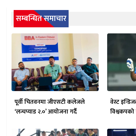
सम्बन्धित समाचार
पूर्वी चितवनमा जीएसटी कलेजले
वेस्ट इन्डि
‘लन्चप्याड २.०’ आयोजना गर्दै
विश्वकपको