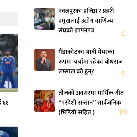
नवलपुरका प्रजिअ र प्रहरी
प्रमुखलाई उद्योग वाणिज्य
संघको ज्ञापनपत्र
८
गैँडाकोटका भावी मेयरका
रूपमा चर्चामा रहेका बोधराज
लम्साल को हुन्?
९
तीजको अवसरमा मार्मिक गीत
ई ६१
“परदेशी सन्तान” सार्वजनिक
१०
(भिडियो सहित )