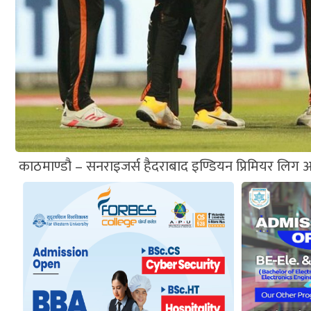
काठमाण्डौ – सनराइजर्स हैदराबाद इण्डियन प्रिमियर लिग आ