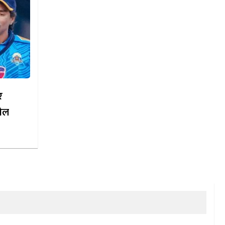
र
खेल