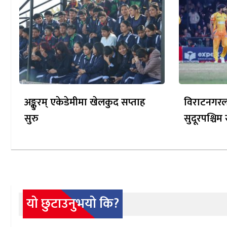
अङ्कुरम् एकेडेमीमा खेलकुद सप्ताह
विराटनगरला
सुरु
सुदूरपश्चि
यो छुटाउनुभयो कि?