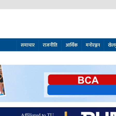
समाचार
राजनीति
आर्थिक
मनोरञ्जन
खेल
ो