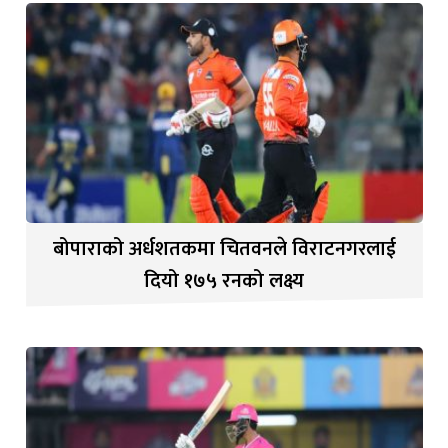
बोपाराको अर्धशतकमा चितवनले विराटनगरलाई
दियो १७५ रनको लक्ष्य