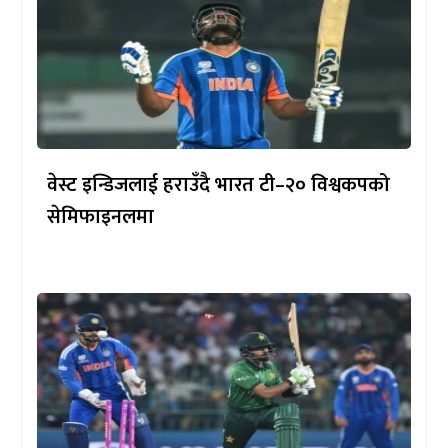
वेस्ट इन्डिजलाई हराउँदै भारत टी–२० विश्वकपको
सेमिफाइनलमा