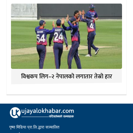
विश्वकप लिग–२ नेपालको लगातार तेस्रो हार
गृष्मा मिडिया प्रा.लि.द्धारा सञ्चालित