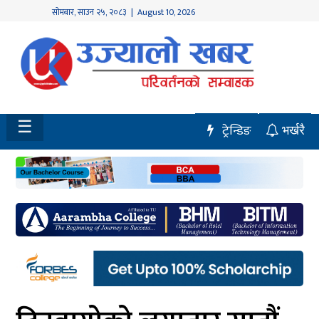
सोमबार
,
साउन
२५
,
२०८३
| August 10, 2026
होमपेज
नवलपुर
विशेष
☰
ट्रेन्डिङ
भर्खरै
मध्य
नेपाल
चितवन
सेरोफेरो
समाचार
राजनीति