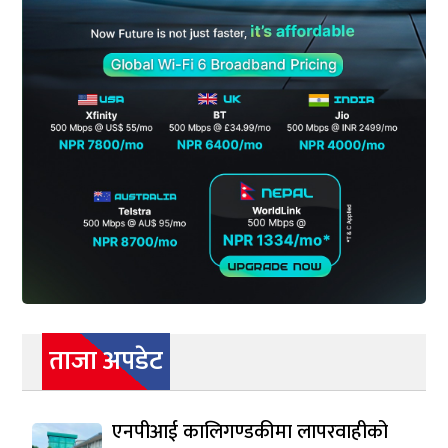
ताजा अपडेट
एनपीआई कालिगण्डकीमा लापरवाहीको