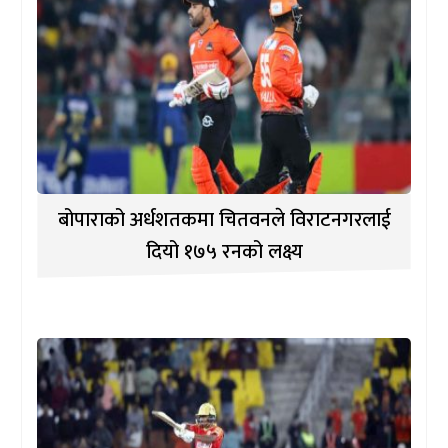
बोपाराको अर्धशतकमा चितवनले विराटनगरलाई
दियो १७५ रनको लक्ष्य