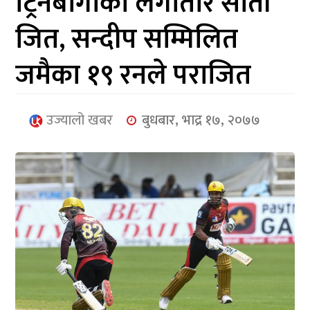
ट्रिनबागोको लगातार सातौं
आर्थिक
जित, सन्दीप सम्मिलित
मनोरञ्जन
जमैका १९ रनले पराजित
खेलकुद
अन्तर्राष्ट्रिय/
उज्यालो खबर
बुधबार, भाद्र १७, २०७७
प्रबास
युनिकोड