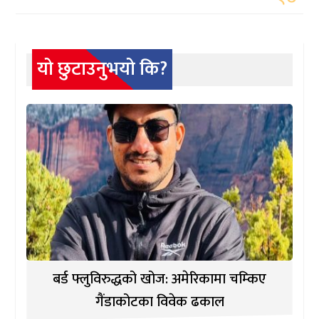
यो छुटाउनुभयो कि?
बर्ड फ्लुविरुद्धको खोज: अमेरिकामा चम्किए
गैंडाकोटका विवेक ढकाल