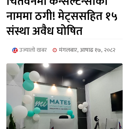
चितवनमा कन्सल्टेन्सीको
आर्थिक
नाममा ठगी! मेट्ससहित १५
मनोरञ्जन
संस्था अवैध घोषित
खेलकुद
अन्तर्राष्ट्रिय/
उज्यालो खबर
मंगलबार, आषाढ १७, २०८२
प्रबास
युनिकोड