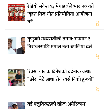
रेडियो संकेत ९३ मेगाहर्जले भाद्र २० गते
‘बृहत तिज गीत प्रतियोगिता’ आयोजना
गर्ने
४
गुण्डुको मध्यरातीको तनाव: अपमान र
तिरष्कारपछि एमाले नेता थपलिया ढले
५
रिक्सा चालक दिनेशको दर्दनाक कथा:
“छोरा भेटे आधा रोग त्यसै निको हुन्थ्यो”
६
बर्ड फ्लुविरुद्धको खोज: अमेरिकामा