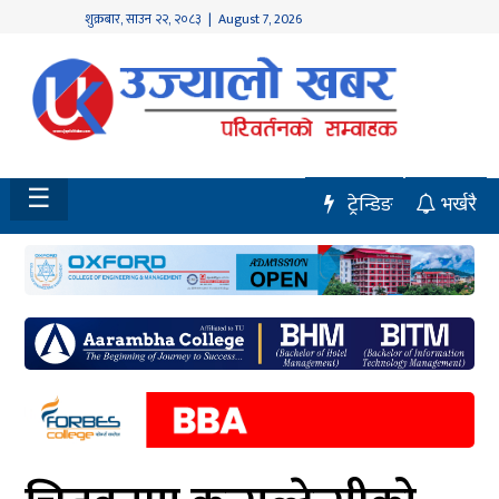
शुक्रबार
,
साउन
२२
,
२०८३
| August 7, 2026
होमपेज
नवलपुर
विशेष
☰
ट्रेन्डिङ
भर्खरै
मध्य
नेपाल
चितवन
सेरोफेरो
समाचार
राजनीति