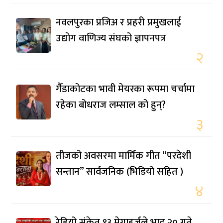
नवलपुरका प्रजिअ र प्रहरी प्रमुखलाई
उद्योग वाणिज्य संघको ज्ञापनपत्र
२
गैँडाकोटका भावी मेयरका रूपमा चर्चामा
रहेका बोधराज लम्साल को हुन्?
३
तीजको अवसरमा मार्मिक गीत “परदेशी
सन्तान” सार्वजनिक (भिडियो सहित )
४
रेडियो संकेत ९३ मेगाहर्जले भाद्र २० गते