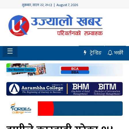
शुक्रबार
,
साउन
२२
,
२०८३
| August 7, 2026
होमपेज
नवलपुर
विशेष
☰
ट्रेन्डिङ
भर्खरै
मध्य
नेपाल
चितवन
सेरोफेरो
समाचार
राजनीति