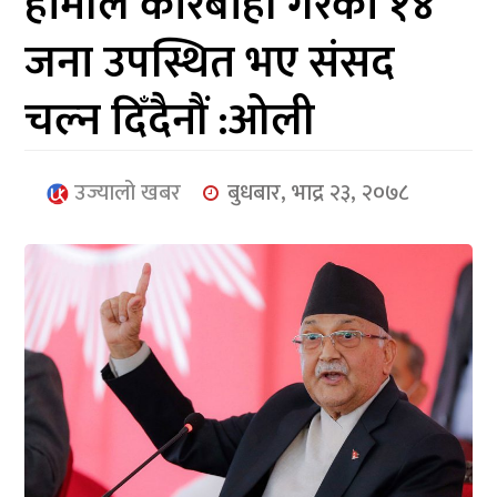
हामीले कारबाही गरेका १४
आर्थिक
जना उपस्थित भए संसद
मनोरञ्जन
चल्न दिँदैनौं :ओली
खेलकुद
अन्तर्राष्ट्रिय/
उज्यालो खबर
बुधबार, भाद्र २३, २०७८
प्रबास
युनिकोड