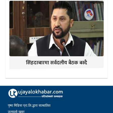
सिंहदरबारमा सर्वदलीय बैठक बस्दै
गृष्मा मिडिया प्रा.लि.द्धारा सञ्चालित
उज्यालो खबर