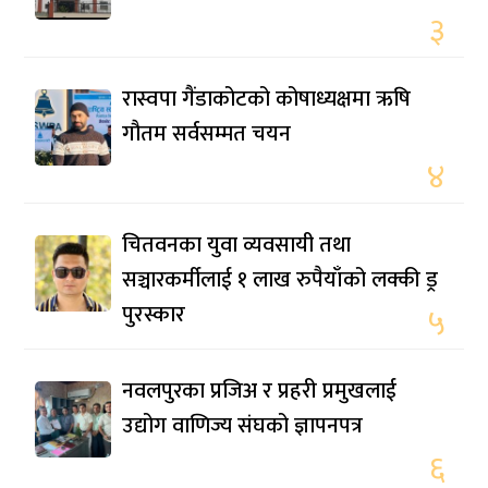
३
रास्वपा गैंडाकोटको कोषाध्यक्षमा ऋषि
गौतम सर्वसम्मत चयन
४
चितवनका युवा व्यवसायी तथा
सञ्चारकर्मीलाई १ लाख रुपैयाँको लक्की ड्र
पुरस्कार
५
नवलपुरका प्रजिअ र प्रहरी प्रमुखलाई
उद्योग वाणिज्य संघको ज्ञापनपत्र
६