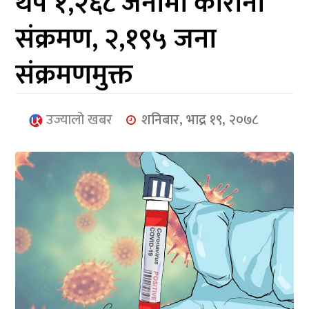
थप १,२६८ जनामा कोरोना
आर्थिक
संक्रमण, २,१९५ जना
मनोरञ्जन
संक्रमणमुक्त
खेलकुद
अन्तर्राष्ट्रिय/
उज्यालो खबर
शनिबार, भाद्र १९, २०७८
प्रबास
युनिकोड