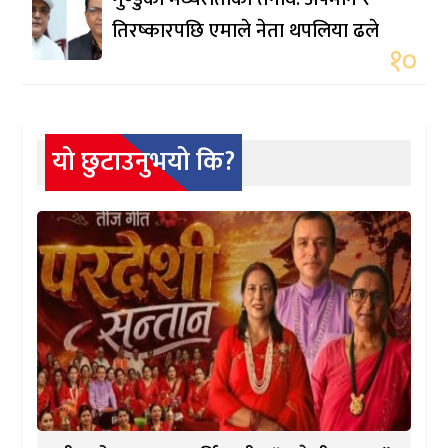
तिरष्कारपछि एमाले नेता थपलिया ढले
१०
यो छुटाउनुभयो कि?