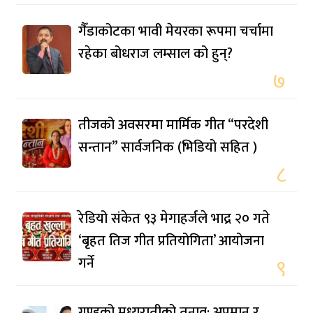
गैँडाकोटका भावी मेयरका रूपमा चर्चामा
रहेका बोधराज लम्साल को हुन्?
७
तीजको अवसरमा मार्मिक गीत “परदेशी
सन्तान” सार्वजनिक (भिडियो सहित )
८
रेडियो संकेत ९३ मेगाहर्जले भाद्र २० गते
‘बृहत तिज गीत प्रतियोगिता’ आयोजना
गर्ने
९
गुण्डुको मध्यरातीको तनाव: अपमान र