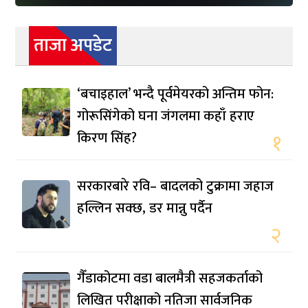
ताजा अपडेट
‘बचाइहाल’ भन्दै पूर्वमेयरको अन्तिम फोन:
गोरूसिंगेको घना जंगलमा कहाँ हराए
किरण सिंह?
१
सरकारबारे रवि– बादलको टुक्रामा जहाज
हल्लिन सक्छ, डर मान्नु पर्दैन
२
गैँडाकोटमा वडा बालमैत्री सहजकर्ताको
लिखित परीक्षाको नतिजा सार्वजनिक