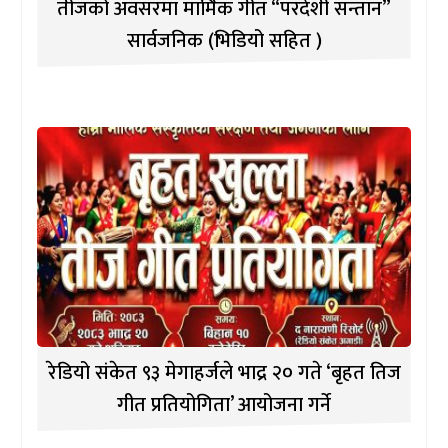
तीजको अवसरमा मार्मिक गीत “परदेशी सन्तान”
सार्वजनिक (भिडियो सहित )
रेडियो संकेत ९३ मेगाहर्जले भाद्र २० गते ‘बृहत तिज
गीत प्रतियोगिता’ आयोजना गर्ने