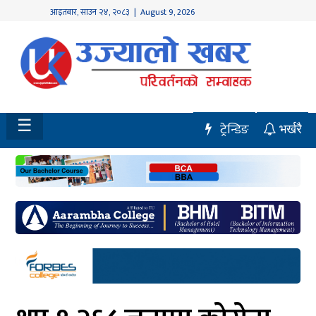
आइतबार
,
साउन
२४
,
२०८३
| August 9, 2026
होमपेज
नवलपुर
विशेष
☰
ट्रेन्डिङ
भर्खरै
मध्य
नेपाल
चितवन
सेरोफेरो
समाचार
राजनीति