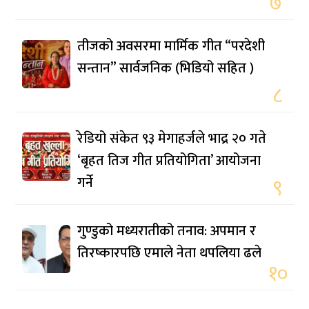
७
तीजको अवसरमा मार्मिक गीत “परदेशी
सन्तान” सार्वजनिक (भिडियो सहित )
८
रेडियो संकेत ९३ मेगाहर्जले भाद्र २० गते
‘बृहत तिज गीत प्रतियोगिता’ आयोजना
गर्ने
९
गुण्डुको मध्यरातीको तनाव: अपमान र
तिरष्कारपछि एमाले नेता थपलिया ढले
१०