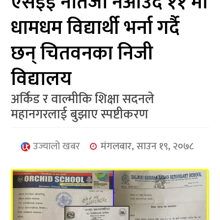
एसईई नतिजा नआउदै ११ मा
आर्थिक
धामधम विद्यार्थी भर्ना गर्दै
मनोरञ्जन
छन् चितवनका निजी
खेलकुद
विद्यालय
अन्तर्राष्ट्रिय/
प्रबास
अर्किड र वाल्मीकि शिक्षा सदनले
महानगरलाई बुझाए स्पष्टीकरण
युनिकोड
उज्यालो खबर
मंगलबार, साउन १९, २०७८