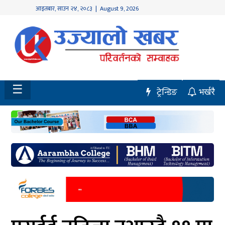
आइतबार
,
साउन
२४
,
२०८३
| August 9, 2026
होमपेज
नवलपुर
विशेष
☰
ट्रेन्डिङ
भर्खरै
मध्य
नेपाल
चितवन
सेरोफेरो
समाचार
राजनीति