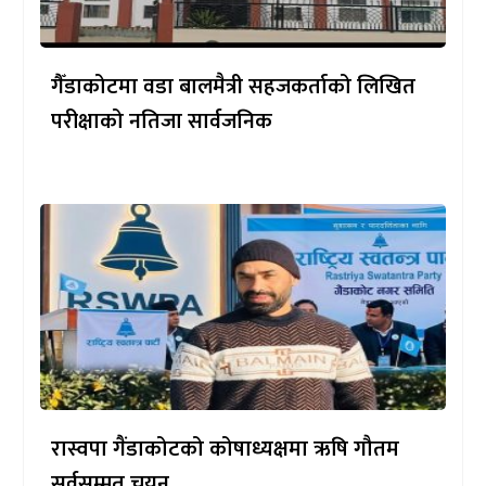
गैँडाकोटमा वडा बालमैत्री सहजकर्ताको लिखित
परीक्षाको नतिजा सार्वजनिक
रास्वपा गैंडाकोटको कोषाध्यक्षमा ऋषि गौतम
सर्वसम्मत चयन