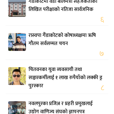
गैँडाकोटमा वडा बालमैत्री सहजकर्ताको
लिखित परीक्षाको नतिजा सार्वजनिक
६
रास्वपा गैंडाकोटको कोषाध्यक्षमा ऋषि
गौतम सर्वसम्मत चयन
७
चितवनका युवा व्यवसायी तथा
सञ्चारकर्मीलाई १ लाख रुपैयाँको लक्की ड्र
पुरस्कार
८
नवलपुरका प्रजिअ र प्रहरी प्रमुखलाई
उद्योग वाणिज्य संघको ज्ञापनपत्र