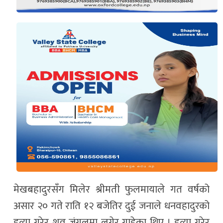
मेखबहादुरसँग मिलेर श्रीमती फुलमायाले गत वर्षको
असार २० गते राति १२ बजेतिर दुई जनाले धनवहादुरको
हत्या गरेर शव जंगलमा लगेर गाडेका थिए । हत्या गरेर