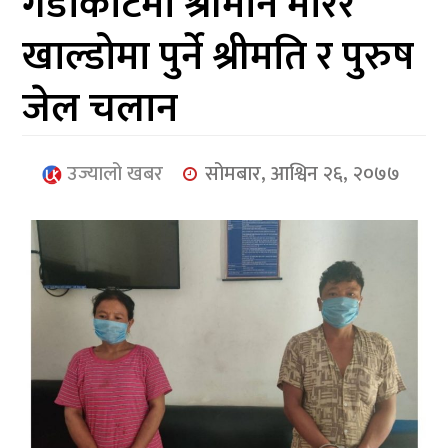
गैडाकोटमा श्रीमान मारेर
आर्थिक
खाल्डोमा पुर्ने श्रीमति र पुरुष
मनोरञ्जन
जेल चलान
खेलकुद
अन्तर्राष्ट्रिय/
उज्यालो खबर
सोमबार, आश्विन २६, २०७७
प्रबास
युनिकोड