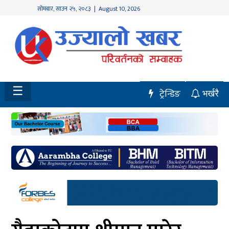
सोमबार
,
साउन
२५
,
२०८३
| August 10, 2026
होमपेज
नवलपुर
विशेष
☰
ट्रेन्डिङ
भर्खरै
मध्य
नेपाल
चितवन
सेरोफेरो
समाचार
राजनीति